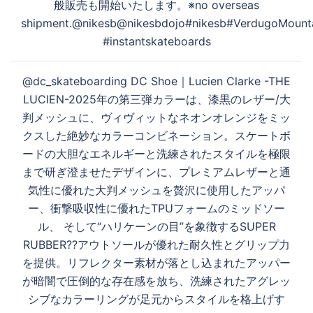
般販売も開始いたします。※no overseas
shipment.@nikesb@nikesbdojo#nikesb#VerdugoMounta
#instantskateboards
@dc_skateboarding DC Shoe｜Lucien Clarke -THE
LUCIEN-2025年の第三弾カラーは、漆黒のレザー/大
判メッシュに、ヴィヴィットなネオンオレンジをミッ
クスした絶妙なカラーコンビネーション。スケートボ
ードの大胆なエネルギーと洗練されたスタイルを極限
まで研ぎ澄ませたデザインに、プレミアムレザーと通
気性に優れた大判メッシュを贅沢に使用したアッパ
ー、衝撃吸収性に優れたTPUフォームのミッドソー
ル、 そして“ハリケーンの目”を象徴するSUPER
RUBBER??アウトソールが優れた耐久性とグリップ力
を提供。リフレクター素材が落とし込まれたアッパー
が暗闇で圧倒的な存在感を放ち、洗練されたアグレッ
シブなカラーリングが足元からスタイルを格上げす