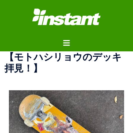
コ
ン
テ
ン
ツ
ト
へ
グ
ス
【モトハシリョウのデッキ
ル
キ
メ
ッ
拝見！】
ニ
プ
ュ
ー