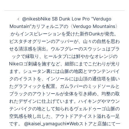
投
@nikesbNike SB Dunk Low Pro “Verdugo
稿
Mountain”カリフォルニアの〈Verdugo Mountains〉
ナ
からインスピレーションを受けた新作Dunkが発売。
ビ
ピスタチオグリーンのアッパーが、山々の自然を思わ
ゲ
せる清涼感を演出。ウルフグレーのスウッシュはブラ
ー
ックで縁取り、ヒールタブには鮮やかなオレンジの
シ
Nikeロゴ刺繍を施すなど、細部にまでこだわりが光り
ョ
ます。シュータン裏には山脈の地図とマウンテンバイ
ン
クのイラストを、インソールには山頂の通信塔を描い
たグラフィックを配置。ガムラバーのミッドソールと
ブラックのアウトソールが全体を引き締め、均整の取
れたデザインに仕上げています。ハイキングやマウン
テンバイクの地として知られるヴェルドゥーゴ山脈の
空気感を映し出した、アウトドアテイスト溢れる一足
です。 @kaisei_yamaguchi※Webストアと店舗にて一