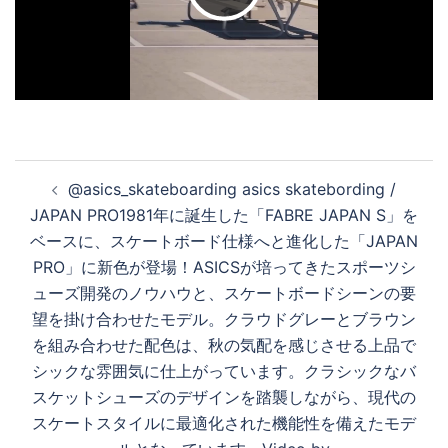
デ
オ
投
@asics_skateboarding asics skatebording /
稿
を
JAPAN PRO1981年に誕生した「FABRE JAPAN S」を
ナ
ベースに、スケートボード仕様へと進化した「JAPAN
ビ
PRO」に新色が登場！ASICSが培ってきたスポーツシ
ゲ
再
ューズ開発のノウハウと、スケートボードシーンの要
ー
望を掛け合わせたモデル。クラウドグレーとブラウン
シ
を組み合わせた配色は、秋の気配を感じさせる上品で
生
ョ
シックな雰囲気に仕上がっています。クラシックなバ
ン
スケットシューズのデザインを踏襲しながら、現代の
スケートスタイルに最適化された機能性を備えたモデ
す