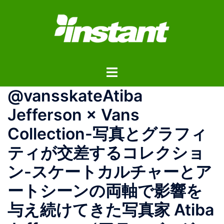
コ
ン
テ
ン
ツ
ト
へ
グ
ス
@vansskateAtiba
ル
キ
メ
ッ
Jefferson × Vans
ニ
プ
Collection-写真とグラフィ
ュ
ー
ティが交差するコレクショ
ン-スケートカルチャーとア
ートシーンの両軸で影響を
与え続けてきた写真家 Atiba