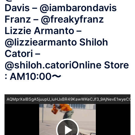
Davis – @iambarondavis
Franz – @freakyfranz
Lizzie Armanto –
@lizziearmanto Shiloh
Catori –
@shiloh.catoriOnline Store
: AM10:00〜
AQMprXalBSgA5juupU_iuHJxBR49KawWKeCJf3_9AjNevE1wyeCCl
ビ