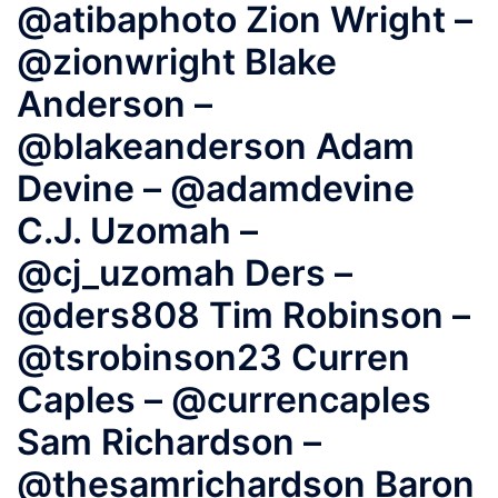
@atibaphoto Zion Wright –
@zionwright Blake
Anderson –
@blakeanderson Adam
Devine – @adamdevine
C.J. Uzomah –
@cj_uzomah Ders –
@ders808 Tim Robinson –
@tsrobinson23 Curren
Caples – @currencaples
Sam Richardson –
@thesamrichardson Baron