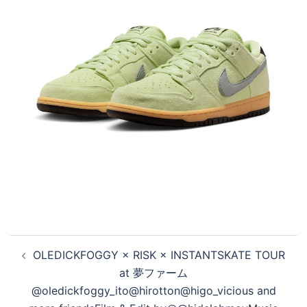
投
OLEDICKFOGGY × RISK × INSTANTSKATE TOUR
稿
at 夢ファーム
ナ
@oledickfoggy_ito@hirotton@higo_vicious and
ビ