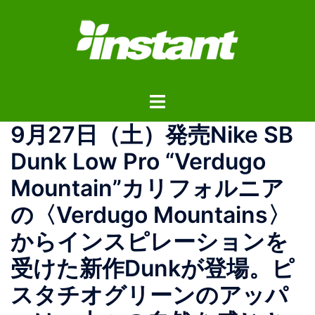
コ
ン
テ
ン
ツ
ト
へ
グ
ス
9月27日（土）発売Nike SB
ル
キ
メ
ッ
Dunk Low Pro “Verdugo
ニ
プ
Mountain”カリフォルニア
ュ
ー
の〈Verdugo Mountains〉
からインスピレーションを
受けた新作Dunkが登場。ピ
スタチオグリーンのアッパ