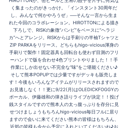
HIROTTONが、缶ビールと王将の餃子を片手に何気な
く集まったのがきっかけ。「インスタント30周年だ
し、みんなで何かやろうぜ」──そんな一言から生ま
れた今回のコラボレーション。HIROTTONによる描き
下ろしで、RISKの象徴“バンビ”をベースに“ヘラジ
カ”へとアレンジ。RISKからは手刷りの半袖Tシャツと
ZIP PARKAをリリース。どちらもhigo-vicious渾身の
手刷りで製作！固定器具も回転台も使わず目測のフリ
ーハンドで版を合わせ4色プリントやりました！！手
作業にしか出せない不完全な"味"をご堪能ください♪
そして熊本POPUPでは少量ですがデッキも販売しま
す！今後もいろんなアイテムがリリースされますので
お見逃しなく！！更に9/22(月)はOLEDICKFOGGYの
ボーカル、伊藤雄和の弾き語りライブが決定！！投げ
銭スタイルですので熊本人の太っ腹っぷりを存分に見
せつけましょうもちろんhigo-vicious毎日フルに居り
ますので会いに来てください熊本の皆様はもちろん、
近郊の皆様も今から予定に入れといてくださいね♪お