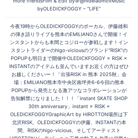
more friendsFilm & Edit by＠@hidelabmovMusic
ゲ
byOLEDICKFOGGY – “LIFE”
ー
シ
今夜19時からOLEDICKFOGGYのボーカル、伊藤雄和
ョ
の弾き語りライブを熊本のEMILIANOさんで開催！イ
ン
ンスタントからも本間とコジローが参戦します！イン
スタントライダーのhigo-viciousのブランド"RISK"の
POPUPも明日まで開催中OLEDICKFOGGY × RISK ×
INSTANTのアイテムも並んでいます️お近くの方はぜひ
お越しくださいー！「出張RISK in 熊本 2025秋」会
場：EMILIANO熊本市中央区南坪井6-6今回の熊本
POPUPから発売となる激アツなコラボレーションが
告知解禁になりました！！！「instant SKATE SHOP
30th anniversary」instant × RISK ×
OLEDICKFOGGYGraphicArt by HIROTTON場所は下
北沢RISK。OLEDICKFOGGYの伊藤、INSTANTの本
間、RISKのhigo-vicious、そしてアーティスト