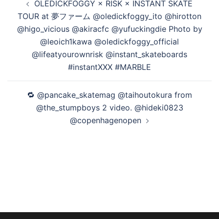
OLEDICKFOGGY × RISK × INSTANT SKATE
稿
TOUR at 夢ファーム @oledickfoggy_ito @hirotton
ナ
@higo_vicious @akiracfc @yufuckingdie Photo by
ビ
@leoich1kawa @oledickfoggy_official
ゲ
@lifeatyourownrisk @instant_skateboards
ー
#instantXXX #MARBLE
シ
ョ
🔁 @pancake_skatemag @taihoutokura from
ン
@the_stumpboys 2 video. @hideki0823
@copenhagenopen