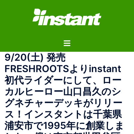
コ
ン
テ
ン
ツ
ト
へ
グ
ス
9/20(土) 発売
ル
キ
メ
ッ
FRESHROOTSよりinstant
ニ
プ
初代ライダーにして、ロー
ュ
ー
カルヒーロー山口昌久のシ
グネチャーデッキがリリー
ス！インスタントは千葉県
浦安市で1995年に創業しま