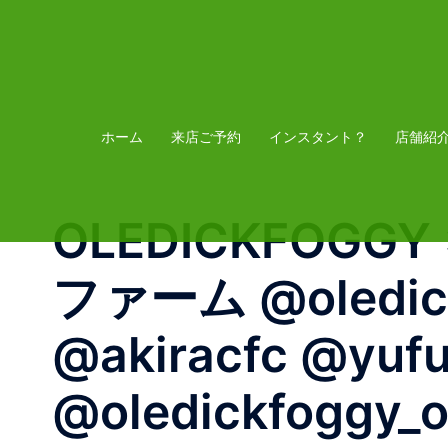
コ
ン
テ
ン
ツ
ホーム
来店ご予約
インスタント？
店舗紹
へ
ス
OLEDICKFOGGY ×
キ
ッ
ファーム @oledickf
プ
@akiracfc @yufu
@oledickfoggy_of