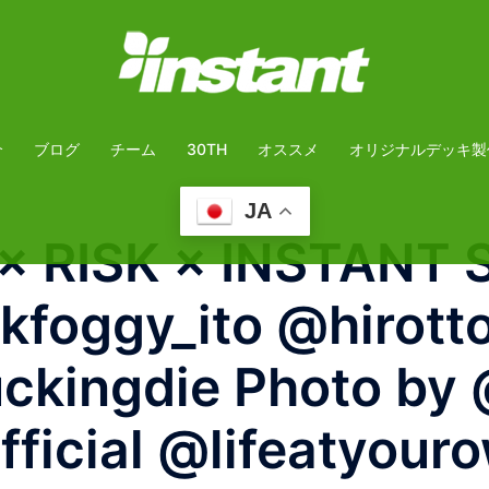
介
ブログ
チーム
30TH
オススメ
オリジナルデッキ製
JA
 RISK × INSTANT 
oggy_ito @hirotto
ckingdie Photo by
ficial @lifeatyour