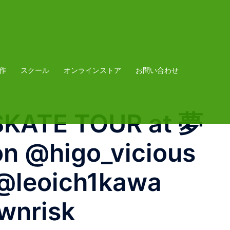
作
スクール
オンラインストア
お問い合わせ
SKATE TOUR at 夢
n @higo_vicious
 @leoich1kawa
ownrisk