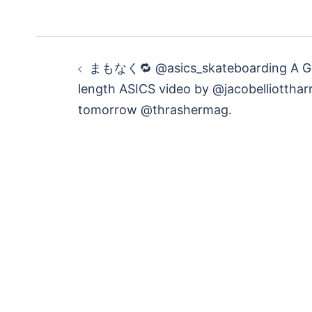
投
まもなく🔁 @asics_skateboarding A Guid
稿
length ASICS video by @jacobelliottharr
tomorrow @thrashermag.
ナ
ビ
ゲ
ー
シ
ョ