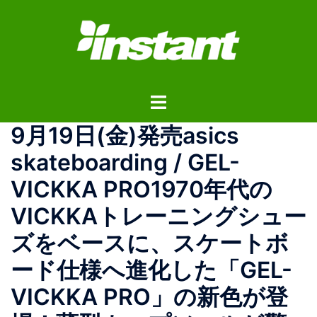
コ
ン
テ
ン
ツ
ト
へ
グ
ス
9月19日(金)発売asics
ル
キ
メ
ッ
skateboarding / GEL-
ニ
プ
VICKKA PRO1970年代の
ュ
ー
VICKKAトレーニングシュー
ズをベースに、スケートボ
ード仕様へ進化した「GEL-
VICKKA PRO」の新色が登