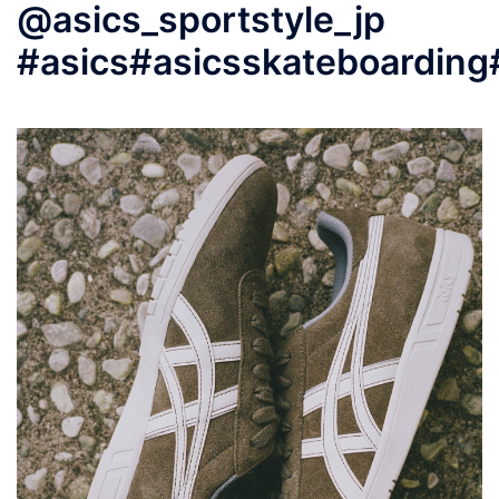
@asics_sportstyle_jp
#asics#asicsskateboarding