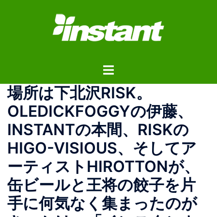
コ
ン
テ
ン
ツ
ト
へ
グ
ス
場所は下北沢RISK。
ル
キ
メ
ッ
OLEDICKFOGGYの伊藤、
ニ
プ
INSTANTの本間、RISKの
ュ
ー
HIGO-VISIOUS、そしてア
ーティストHIROTTONが、
缶ビールと王将の餃子を片
手に何気なく集まったのが