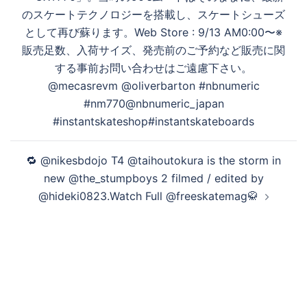
生
ョ
のスケートテクノロジーを搭載し、スケートシューズ
ン
として再び蘇ります。Web Store : 9/13 AM0:00〜※
販売足数、入荷サイズ、発売前のご予約など販売に関
す
する事前お問い合わせはご遠慮下さい。
@mecasrevm @oliverbarton #nbnumeric
#nm770@nbnumeric_japan
る
#instantskateshop#instantskateboards
🔁 @nikesbdojo T4 @taihoutokura is the storm in
new @the_stumpboys 2 filmed / edited by
@hideki0823.Watch Full @freeskatemag🥋