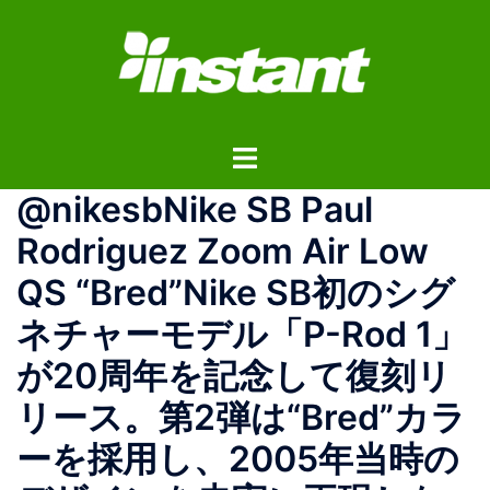
コ
ン
テ
ン
ツ
ト
へ
グ
ス
@nikesbNike SB Paul
ル
キ
メ
ッ
Rodriguez Zoom Air Low
ニ
プ
QS “Bred”Nike SB初のシグ
ュ
ー
ネチャーモデル「P-Rod 1」
が20周年を記念して復刻リ
リース。第2弾は“Bred”カラ
ーを採用し、2005年当時の