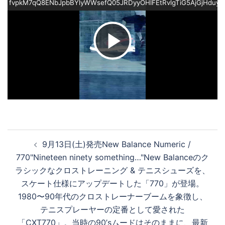
fvpkM7qQ8ENbJpbBYlyWWsefQ05JRDyyOHlFEtRvlgTiG5AjGjHduyZ
ビ
デ
オ
投
9月13日(土)発売New Balance Numeric /
稿
を
770"Nineteen ninety something…"New Balanceのク
ナ
ラシックなクロストレーニング & テニスシューズを、
ビ
スケート仕様にアップデートした「770」が登場。
ゲ
再
1980〜90年代のクロストレーナーブームを象徴し、
ー
テニスプレーヤーの定番として愛された
シ
「CXT770」。当時の90’sムードはそのままに、最新