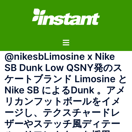
コ
ン
テ
ン
ツ
ト
へ
グ
ス
@nikesbLimosine x Nike
ル
キ
メ
ッ
SB Dunk Low QSNY発のス
ニ
プ
ケートブランド Limosine と
ュ
ー
Nike SB によるDunk 。アメ
リカンフットボールをイメ
ージし、テクスチャードレ
ザーやステッチ風ディテー