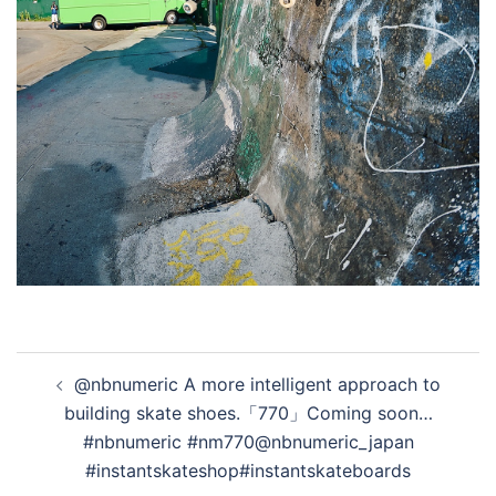
投
@nbnumeric A more intelligent approach to
稿
building skate shoes.「770」Coming soon…
ナ
#nbnumeric #nm770@nbnumeric_japan
ビ
#instantskateshop#instantskateboards
ゲ