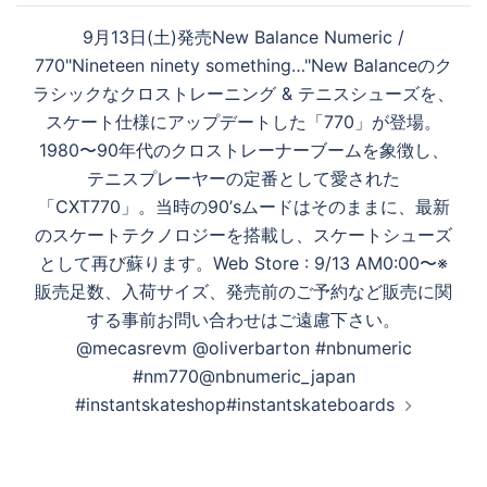
ー
9月13日(土)発売New Balance Numeric /
シ
770"Nineteen ninety something…"New Balanceのク
ョ
ラシックなクロストレーニング & テニスシューズを、
ン
スケート仕様にアップデートした「770」が登場。
1980〜90年代のクロストレーナーブームを象徴し、
テニスプレーヤーの定番として愛された
「CXT770」。当時の90’sムードはそのままに、最新
のスケートテクノロジーを搭載し、スケートシューズ
として再び蘇ります。Web Store : 9/13 AM0:00〜※
販売足数、入荷サイズ、発売前のご予約など販売に関
する事前お問い合わせはご遠慮下さい。
@mecasrevm @oliverbarton #nbnumeric
#nm770@nbnumeric_japan
#instantskateshop#instantskateboards