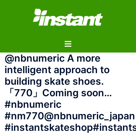
コ
ン
テ
ン
ツ
ト
へ
グ
ス
@nbnumeric A more
ル
キ
メ
ッ
intelligent approach to
ニ
プ
building skate shoes.
ュ
ー
「770」Coming soon…
#nbnumeric
#nm770@nbnumeric_japan
#instantskateshop#instant