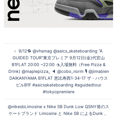
投
9/12🔁 @vhsmag @asics_skateboarding “A
稿
GUIDED TOUR”東京プレミア 9月12日(金)代官山
ナ
B1FLAT 20:00 ~22:00 🤺入場無料（Free Pizza &
ビ
Drink) @maplepizza_ 🔈 @cobo_norm 🎙️ @jimabien
ゲ
DAIKANYAMA B1FLAT 恵比寿西1-34-17 ザ・ハウス
ー
ビルB1F #asicsskateboarding #aguidedtour
シ
#tokyopremiere
ョ
ン
@nikesbLimosine x Nike SB Dunk Low QSNY発のス
ケートブランド Limosine と Nike SB によるDunk 。