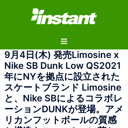
コ
ン
テ
ン
ツ
ト
へ
グ
ス
9月4日(木) 発売Limosine x
ル
キ
メ
ッ
Nike SB Dunk Low QS2021
ニ
プ
年にNYを拠点に設立された
ュ
ー
スケートブランド Limosine
と、Nike SBによるコラボレ
ーションDUNKが登場。アメ
リカンフットボールの質感