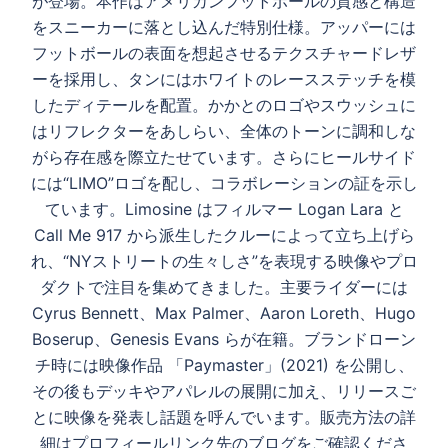
が登場。本作はアメリカンフットボールの質感と構造
ゲ
再
をスニーカーに落とし込んだ特別仕様。アッパーには
ー
フットボールの表面を想起させるテクスチャードレザ
シ
ーを採用し、タンにはホワイトのレースステッチを模
生
ョ
したディテールを配置。かかとのロゴやスウッシュに
ン
はリフレクターをあしらい、全体のトーンに調和しな
がら存在感を際立たせています。さらにヒールサイド
す
には“LIMO”ロゴを配し、コラボレーションの証を示し
ています。Limosine はフィルマー Logan Lara と
Call Me 917 から派生したクルーによって立ち上げら
る
れ、“NYストリートの生々しさ”を表現する映像やプロ
ダクトで注目を集めてきました。主要ライダーには
Cyrus Bennett、Max Palmer、Aaron Loreth、Hugo
Boserup、Genesis Evans らが在籍。ブランドローン
チ時には映像作品 「Paymaster」(2021) を公開し、
その後もデッキやアパレルの展開に加え、リリースご
とに映像を発表し話題を呼んでいます。販売方法の詳
細はプロフィールリンク先のブログをご確認くださ