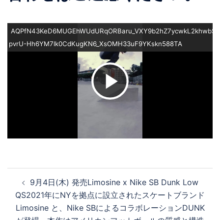
AQPfN43KeD6MUGEhWUdURqORBaru_VXY9b2hZ7ycwkL2khwbS6A
pvrU-Hh6YM7lk0CdKugKN6_XsOMH33uF9YKskn588TA
ビ
デ
オ
投
9月4日(木) 発売Limosine x Nike SB Dunk Low
稿
を
QS2021年にNYを拠点に設立されたスケートブランド
ナ
Limosine と、Nike SBによるコラボレーションDUNK
ビ