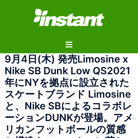
コ
ン
テ
ン
ツ
ト
へ
グ
ス
9月4日(木) 発売Limosine x
ル
キ
メ
ッ
Nike SB Dunk Low QS2021
ニ
プ
年にNYを拠点に設立された
ュ
ー
スケートブランド Limosine
と、Nike SBによるコラボレ
ーションDUNKが登場。アメ
リカンフットボールの質感