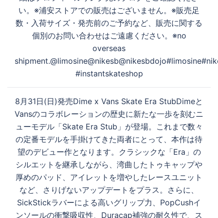
い。※浦安ストアでの販売はございません。※販売足
数・入荷サイズ・発売前のご予約など、販売に関する
個別のお問い合わせはご遠慮ください。※no
overseas
shipment.@limosine@nikesb@nikesbdojo#limosine#nik
#instantskateshop
8月31日(日)発売Dime x Vans Skate Era StubDimeと
Vansのコラボレーションの歴史に新たな一歩を刻むニ
ューモデル「Skate Era Stub」が登場。これまで数々
の定番モデルを手掛けてきた両者にとって、本作は待
望のデビュー作となります。クラシックな「Era」の
シルエットを継承しながら、湾曲したトゥキャップや
厚めのパッド、アイレットを増やしたレースユニット
など、さりげないアップデートをプラス。さらに、
SickStickラバーによる高いグリップ力、PopCushイ
ンソールの衝撃吸収性、Duracap補強の耐久性で、ス