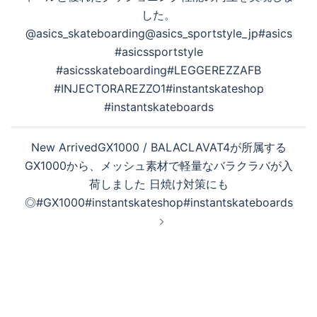
した。
@asics_skateboarding@asics_sportstyle_jp#asics
#asicssportstyle
#asicsskateboarding#LEGGEREZZAFB
#INJECTORAREZZO1#instantskateshop
#instantskateboards
New ArrivedGX1000 / BALACLAVAT4が所属する
GX1000から、メッシュ素材で軽量なバラクラバが入
荷しました 日焼け対策にも
◎#GX1000#instantskateshop#instantskateboards