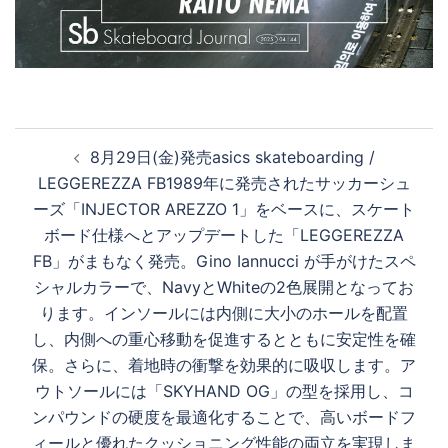
投
8月29日(金)発売asics skateboarding /
稿
LEGGEREZZA FB1989年に発売されたサッカーシュ
ナ
ーズ「INJECTOR AREZZO 1」をベースに、スケート
ビ
ボード仕様へとアップデートした「LEGGEREZZA
ゲ
FB」がまもなく発売。Gino Iannucci が手がけたスペ
ー
シャルカラーで、NavyとWhiteの2色展開となってお
シ
ります。インソールには内側に大小のホールを配置
ョ
し、内側への重心移動を促進するとともに安定性を確
ン
保。さらに、着地時の衝撃を効果的に吸収します。ア
ウトソールには「SKYHAND OG」の型を採用し、コ
ンパウンドの硬度を最適化することで、高いボードフ
ィールと優れたクッショニング性能の両立を実現しま