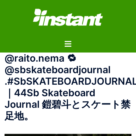
コ
ン
テ
ン
ツ
ト
へ
グ
ス
@raito.nema 🔁
ル
キ
メ
ッ
@sbskateboardjournal
ニ
プ
.️#SbSKATEBOARDJOURNA
ュ
ー
｜44Sb Skateboard
Journal 鎧碧斗とスケート禁
足地。