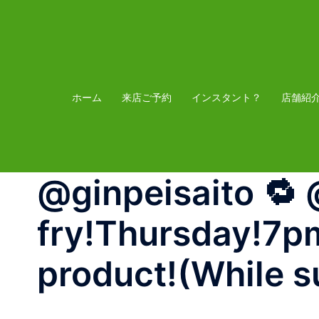
コ
ン
テ
ン
ツ
ホーム
来店ご予約
インスタント？
店舗紹
へ
ス
キ
@ginpeisaito 🔁 
ッ
プ
fry!Thursday!7pm
product!(While su