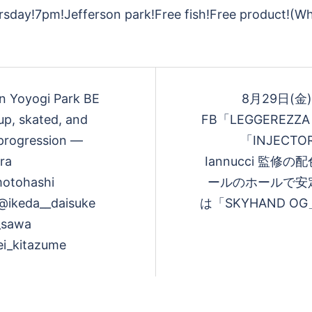
ion Yoyogi Park BE
8月29日(金)発
up, skated, and
FB「LEGGEREZ
 progression —
「INJECT
ura
Iannucci 監
otohashi
ールのホールで安
@ikeda__daisuke
は「SKYHAND 
_sawa
ei_kitazume