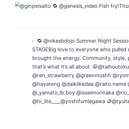
投
️‍️‍️‍🔁 @nikesbdojo Summer Night Sess
稿
STAGEBig love to everyone who pulled 
brought the energy. Community, style,
ナ
that’s what it’s all about. 🥋@taihoutok
ビ
@ren_strawberry @greenmushh @ryom
@hayateng @daikiikedaa @raito.nema 
ゲ
@_yamato_lb.boy @isseimorinaka @rio
@hi_lite____@yoshifumiegawa 🪙@ryuh
ー
シ