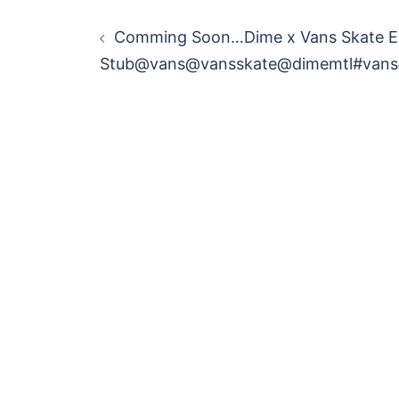
投
Comming Soon…Dime x Vans Skate E
稿
Stub@vans@vansskate@dimemtl#vans#d
ナ
ビ
ゲ
ー
シ
ョ
ン