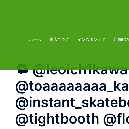
コ
ン
テ
ン
ツ
ホーム
来店ご予約
インスタント？
店舗紹
へ
ス
🔁 @leoich1kaw
キ
ッ
@toaaaaaaaa_k
プ
@instant_skateb
@tightbooth @flo