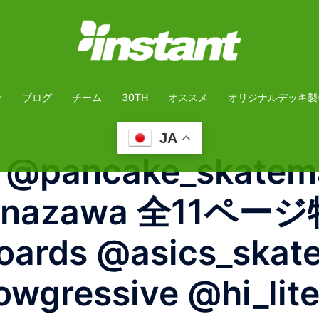
介
ブログ
チーム
30TH
オススメ
オリジナルデッキ製
JA
a @pancake_skate
anazawa 全11ページ
oards @asics_skat
wgressive @hi_lite