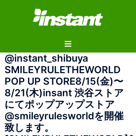
コ
ン
テ
ン
ツ
ト
へ
グ
ス
@instant_shibuya
ル
キ
メ
ッ
SMILEYRULETHEWORLD
ニ
プ
POP UP STORE8/15(金)〜
ュ
ー
8/21(木)insant 渋谷ストア
にてポップアップストア
@smileyrulesworldを開催
致します。