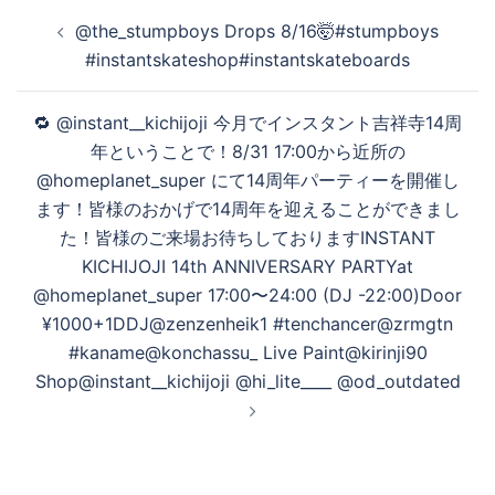
投
@the_stumpboys Drops 8/16🤯️️️#stumpboys
稿
#instantskateshop#instantskateboards
ナ
ビ
🔁 @instant__kichijoji 今月でインスタント吉祥寺14周
ゲ
年ということで！8/31 17:00から近所の
ー
@homeplanet_super にて14周年パーティーを開催し
シ
ます！皆様のおかげで14周年を迎えることができまし
ョ
た！皆様のご来場お待ちしておりますINSTANT
ン
KICHIJOJI 14th ANNIVERSARY PARTYat
@homeplanet_super 17:00〜24:00 (DJ -22:00)Door
¥1000+1DDJ@zenzenheik1 #tenchancer@zrmgtn
#kaname@konchassu_ Live Paint@kirinji90
Shop@instant__kichijoji @hi_lite____ @od_outdated