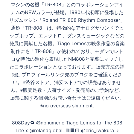
ビ
マシンの名機「TR-808」とのコラボレーションアイ
ゲ
テムのNEWカラーが登場。1980年代初頭に登場した
ー
リズムマシン「Roland TR-808 Rhythm Composer」
シ
通称「TR-808」は、特徴的なアナログサウンドでヒ
ョ
ップホップ、エレクトロ、ダンスミュージックなどの
ン
発展に貢献した名機。Tiago Lemosの映像作品の音楽
制作にも「TR-808」が使われており、モダンでレト
ロな時代の進化を表現したNM808と完璧にマッチし
たコラボレーションとなっております。販売方法の詳
細はプロフィールリンク先のブログをご確認くださ
い。※渋谷ストア、浦安ストアでの販売はありませ
ん。※販売足数・入荷サイズ・発売前のご予約など、
販売に関する個別のお問い合わせはご遠慮ください。
※no overseas shipment.
808Day︎🔁 @nbnumeric Tiago Lemos for the 808
Lite x @rolandglobal. 🟥🟧🟨️⁠⁠ @eric_iwakura