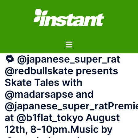
コ
ン
テ
ン
ツ
ト
へ
グ
ス
🔁 @japanese_super_rat
ル
キ
メ
ッ
@redbullskate presents
ニ
プ
Skate Tales with
ュ
ー
@madarsapse and
@japanese_super_ratPremi
at @b1flat_tokyo August
12th, 8-10pm.Music by