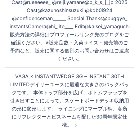
ョ
Cast@rueeeeee_ @reiji.yamane@b_k_s_j_jp 2025
ン
Cast@kazunoshinsuzuki @kdb0i924
@confidenceman______ Special Thanks@buggye_
instantsCamera@hi_lite____ Edit@kaisei_yamaguchi
販売方法の詳細はプロフィールリンク先のブログをご
確認ください。※販売足数・入荷サイズ・発売前のご
予約など、販売に関する個別のお問い合わせはご遠慮
ください。
VAGA × INSTANTWEDGE 3G – INSTANT 30TH
LIMITEDデイリーユースに最適な大きさのバックパッ
クです。 本体トップ部分を広げ、ボトムフラップを
引き出すことによって、スケートボードデッキ収納用
の形に変形します。 ライニングにマーブル柄、各所
にリフレクターとピスネームを配した30周年限定仕
様。