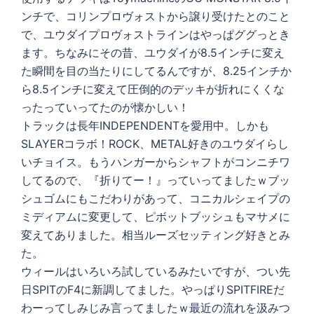
ンチで、コリンプロヴォストから譲り受けたとのこと
で、ユウダイプロヴォストラインはやっぱググっとき
ます。ちなみにその昔、ユウダイが8.5インチに変え
た瞬間を目の当たりにしてるんですが、8.25インチか
ら8.5インチに変えて圧倒的のデッキが折れにくくな
ったっていってたのが懐かしい！
トラックは長年INDEPENDENTを愛用中。しかも
SLAYERコラボ！ROCK、METAL好きのユウダイらし
いチョイス。もうハンガーからシャフトがコンニチワ
してるので、『折りてー！』っていってましたｗブッ
シュゴムにもこだわりがあって、コニカルシェイプの
ミディアムに変更して、ピボットブッシュもマサメに
変えてありました。相当ルーズセッティング好きとみ
た。
ウィールはいろいろ試しているみたいですが、つい先
日SPITのF4に新調してました。やっぱりSPITFIREだ
わーってしみじみ言ってましたｗ最近の流れを汲みつ