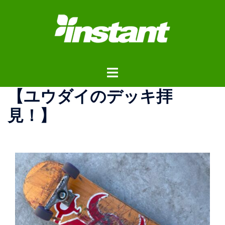
コ
ン
テ
ン
ツ
ト
へ
グ
ス
【ユウダイのデッキ拝
ル
キ
メ
ッ
見！】
ニ
プ
ュ
ー