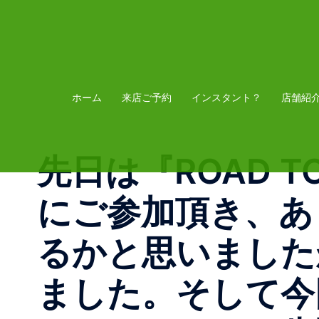
コ
ン
テ
ン
ツ
ホーム
来店ご予約
インスタント？
店舗紹
へ
ス
先日は『ROAD T
キ
ッ
にご参加頂き、あ
プ
るかと思いました
ました。そして今