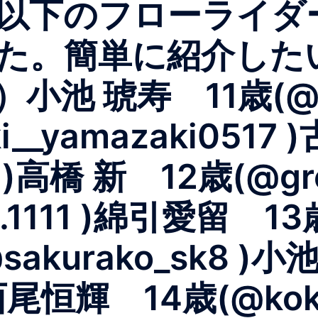
以下のフローライダ
た。簡単に紹介した
 琥寿 11歳(@kou
__yamazaki051
7 )⾼橋 新 12歳(@g
1111 )綿引愛留 13歳(@
akurako_sk8 )⼩
 )⻄尾恒輝 14歳(@kok