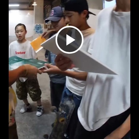
ビ
デ
オ
を