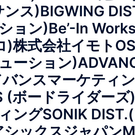
サンス)BIGWING D
ン)Be’-In Wor
スコ)株式会社イモトOSC
ーション)ADVAN
(アドバンスマーケティ
ERS (ボードライダ
ングSONIK DIST
シックスジャパンMUN