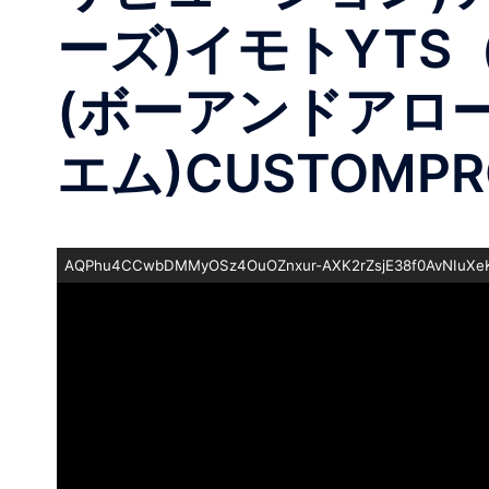
ーズ)イモトYTS（ワ
(ボーアンドアロ
エム)CUSTOMP
AQPhu4CCwbDMMyOSz4OuOZnxur-AXK2rZsjE38f0AvNIuXeK