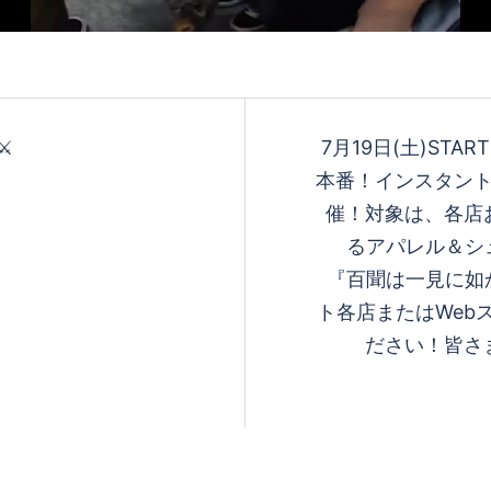
再
生
⚔️
7月19日(土)START
本番！インスタント
催！対象は、各店
す
るアパレル＆シ
『百聞は一見に如
ト各店またはWeb
る
ださい！皆さ