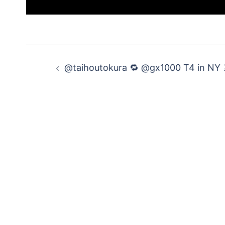
投
@taihoutokura 🔁 @gx1000 T4 in NY 
稿
ナ
ビ
ゲ
ー
シ