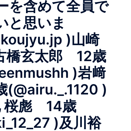
ーを含めて全員で
いと思いま
jyu.jp )山崎
7 )古橋玄太郎 12歳
reenmushh )岩﨑
airu._.1120 )
池 桜彪 14歳
i_12_27 )及川裕