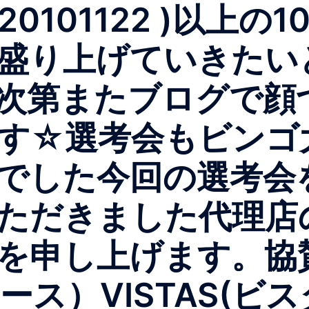
_20101122 )以
盛り上げていきたい
次第またブログで顔
す☆選考会もビンゴ
でした今回の選考会
ただきました代理店
を申し上げます。協
アース）VISTAS(ビス