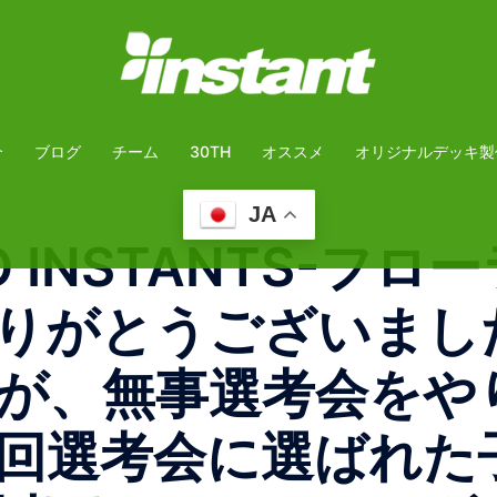
介
ブログ
チーム
30TH
オススメ
オリジナルデッキ製
JA
O INSTANTS-フ
りがとうございまし
が、無事選考会をや
回選考会に選ばれた