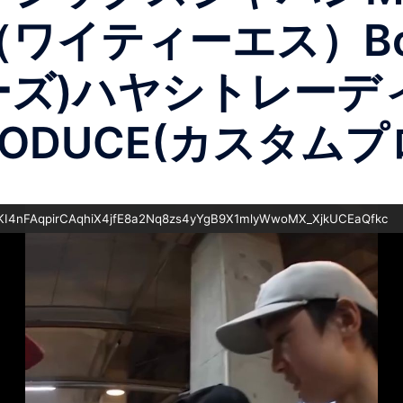
イティーエス）Bow&A
ーズ)ハヤシトレーデ
RODUCE(カスタム
I4nFAqpirCAqhiX4jfE8a2Nq8zs4yYgB9X1mlyWwoMX_XjkUCEaQfkc