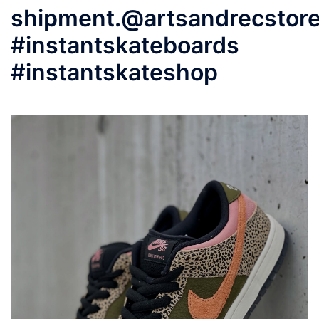
shipment.@artsandrecstor
#instantskateboards
#instantskateshop