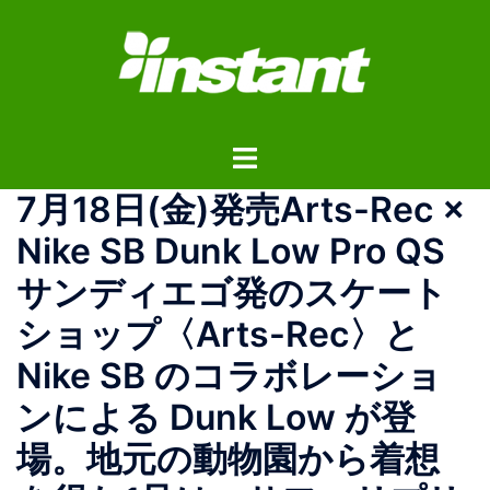
コ
ン
テ
ン
ツ
ト
へ
グ
ス
7月18日(金)発売Arts-Rec ×
ル
キ
メ
ッ
Nike SB Dunk Low Pro QS
ニ
プ
サンディエゴ発のスケート
ュ
ー
ショップ〈Arts-Rec〉と
Nike SB のコラボレーショ
ンによる Dunk Low が登
場。地元の動物園から着想