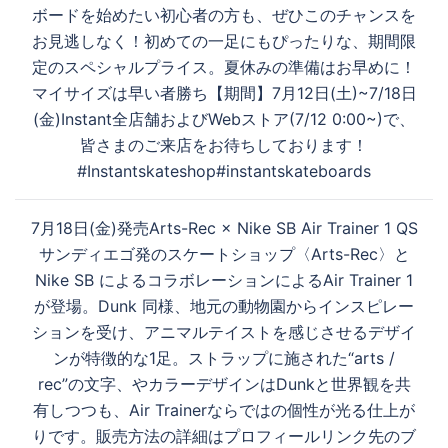
ゲ
ボードを始めたい初心者の方も、ぜひこのチャンスを
ー
お見逃しなく！初めての一足にもぴったりな、期間限
シ
定のスペシャルプライス。夏休みの準備はお早めに！
ョ
マイサイズは早い者勝ち【期間】7月12日(土)~7/18日
ン
(金)Instant全店舗およびWebストア(7/12 0:00~)で、
皆さまのご来店をお待ちしております！
#Instantskateshop#instantskateboards
7月18日(金)発売Arts-Rec × Nike SB Air Trainer 1 QS
サンディエゴ発のスケートショップ〈Arts-Rec〉と
Nike SB によるコラボレーションによるAir Trainer 1
が登場。Dunk 同様、地元の動物園からインスピレー
ションを受け、アニマルテイストを感じさせるデザイ
ンが特徴的な1足。ストラップに施された“arts /
rec”の文字、やカラーデザインはDunkと世界観を共
有しつつも、Air Trainerならではの個性が光る仕上が
りです。販売方法の詳細はプロフィールリンク先のブ