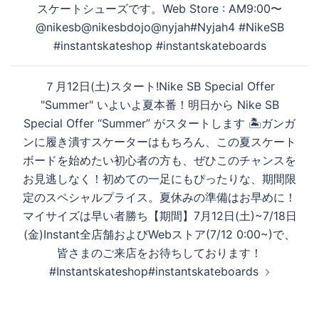
ゲ
スケートシューズです。Web Store : AM9:00〜
ー
@nikesb@nikesbdojo@nyjah#Nyjah4 #NikeSB
シ
#instantskateshop #instantskateboards
ョ
ン
７月12日(土)スタート!Nike SB Special Offer
"Summer" いよいよ夏本番！明日から Nike SB
Special Offer “Summer” がスタートします 🏝️ガンガ
ンに履き潰すスケーターはもちろん、この夏スケート
ボードを始めたい初心者の方も、ぜひこのチャンスを
お見逃しなく！初めての一足にもぴったりな、期間限
定のスペシャルプライス。夏休みの準備はお早めに！
マイサイズは早い者勝ち【期間】7月12日(土)~7/18日
(金)Instant全店舗およびWebストア(7/12 0:00~)で、
皆さまのご来店をお待ちしております！
#Instantskateshop#instantskateboards