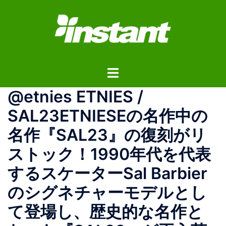
コ
ン
テ
ン
ツ
ト
へ
グ
ス
@etnies ETNIES /
ル
キ
メ
ッ
SAL23ETNIESEの名作中の
ニ
プ
名作『SAL23』の復刻がリ
ュ
ー
ストック！1990年代を代表
するスケーターSal Barbier
のシグネチャーモデルとし
て登場し、歴史的な名作と