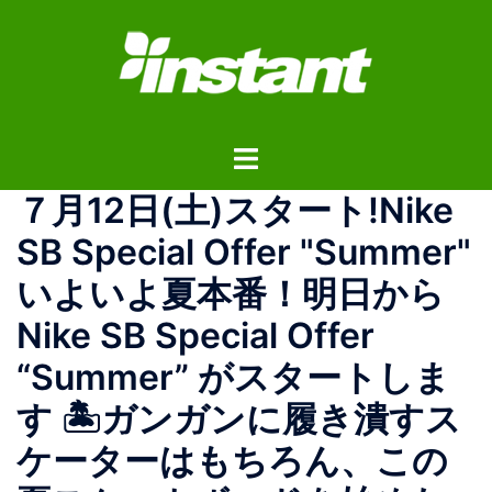
コ
ン
テ
ン
ツ
ト
へ
グ
ス
７月12日(土)スタート!Nike
ル
キ
メ
ッ
SB Special Offer "Summer"
ニ
プ
いよいよ夏本番！明日から
ュ
ー
Nike SB Special Offer
“Summer” がスタートしま
す 🏝️ガンガンに履き潰すス
ケーターはもちろん、この