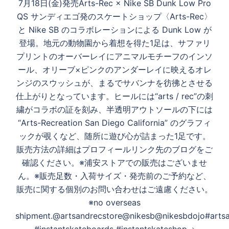
ン
7月18日(金)発売Arts-Rec × Nike SB Dunk Low Pro
QS サンディエゴ発のスケートショップ〈Arts-Rec〉
と Nike SB のコラボレーションによる Dunk Low が
登場。地元の動物園から着想を得た1足は、サファリ
プリントのオーバーレイにアニマルモチーフのインソ
ール、オリーブ×ピンクのアンダーレイに映えるオレ
ンジのスウッシュが、まるでサバンナを彷彿とさせる
仕上がりとなっています。ヒールには“arts / rec”の刺
繍がコラボの証を刻み、半透明アウトソールの下には
“Arts-Recreation San Diego California” のグラフィ
ックが覗くなど、随所に遊び心が詰まった1足です。
販売方法の詳細はプロフィールリンク先のブログをご
確認ください。※浦安ストアでの販売はございませ
ん。※販売足数・入荷サイズ・発売前のご予約など、
販売に関する個別のお問い合わせはご遠慮ください。
※no overseas
shipment.@artsandrecstore@nikesb@nikesbdojo#arts
#instantskateboards #instantskateshop