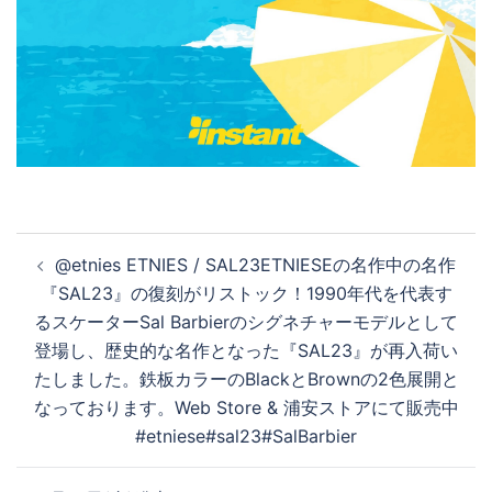
投
@etnies ETNIES / SAL23ETNIESEの名作中の名作
稿
『SAL23』の復刻がリストック！1990年代を代表す
ナ
るスケーターSal Barbierのシグネチャーモデルとして
ビ
登場し、歴史的な名作となった『SAL23』が再入荷い
ゲ
たしました。鉄板カラーのBlackとBrownの2色展開と
ー
なっております。Web Store & 浦安ストアにて販売中
シ
#etniese#sal23#SalBarbier
ョ