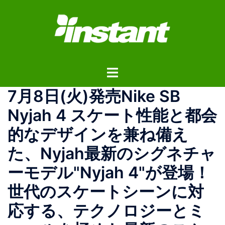
コ
ン
テ
ン
ツ
ト
へ
グ
ス
7月8日(火)発売Nike SB
ル
キ
メ
ッ
Nyjah 4 スケート性能と都会
ニ
プ
的なデザインを兼ね備え
ュ
ー
た、Nyjah最新のシグネチャ
ーモデル"Nyjah 4"が登場！
世代のスケートシーンに対
応する、テクノロジーとミ