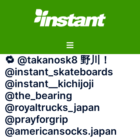
コ
ン
テ
ン
ツ
ト
へ
グ
ス
🔁 @takanosk8 野川！
ル
キ
メ
ッ
@instant_skateboards
ニ
プ
@instant__kichijoji
ュ
ー
@the_bearing
@royaltrucks_japan
@prayforgrip
@americansocks.japan