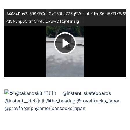
AQM4l1ps2c899XFQonGvT30Le77ZqSWh_pLKJeqS6m5XPIKW8Wlk
PdGNJhp3CKmCfwfclEjvuwCT5jwNnalg
ビ
デ
オ
を