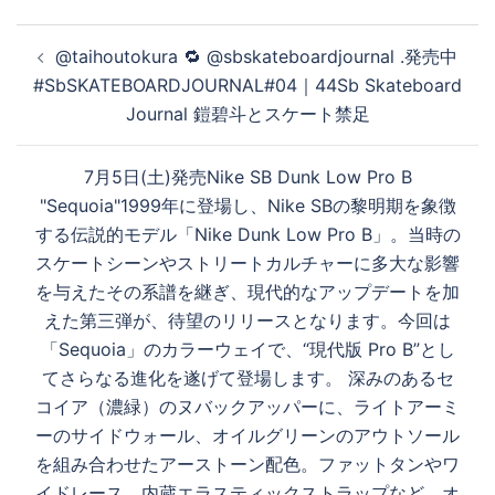
再
投
@taihoutokura 🔁 @sbskateboardjournal .発売中️
稿
#SbSKATEBOARDJOURNAL#04｜44Sb Skateboard
生
ナ
Journal 鎧碧斗とスケート禁足
ビ
ゲ
す
7月5日(土)発売Nike SB Dunk Low Pro B
ー
"Sequoia"1999年に登場し、Nike SBの黎明期を象徴
シ
する伝説的モデル「Nike Dunk Low Pro B」。当時の
ョ
る
スケートシーンやストリートカルチャーに多大な影響
ン
を与えたその系譜を継ぎ、現代的なアップデートを加
えた第三弾が、待望のリリースとなります。今回は
「Sequoia」のカラーウェイで、“現代版 Pro B”とし
てさらなる進化を遂げて登場します。 深みのあるセ
コイア（濃緑）のヌバックアッパーに、ライトアーミ
ーのサイドウォール、オイルグリーンのアウトソール
を組み合わせたアーストーン配色。ファットタンやワ
イドレース、内蔵エラスティックストラップなど、オ