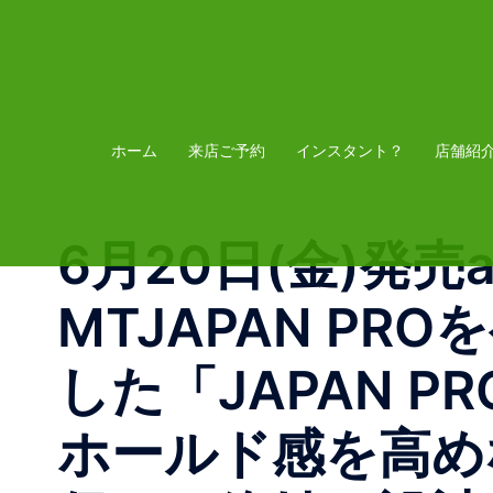
コ
ン
テ
ン
ツ
ホーム
来店ご予約
インスタント？
店舗紹
へ
ス
6月20日(金)発売asic
キ
ッ
MTJAPAN P
プ
した「JAPAN 
ホールド感を高め