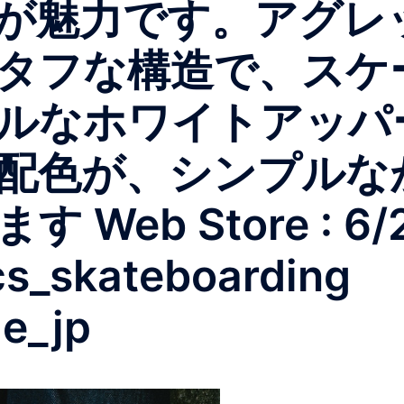
が魅力です。アグレ
タフな構造で、スケ
ルなホワイトアッパ
配色が、シンプルな
eb Store : 6/
_skateboarding
le_jp