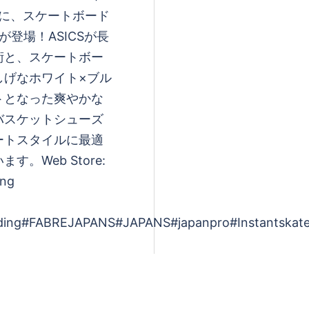
ースに、スケートボード
が登場！ASICSが長
術と、スケートボー
しげなホワイト×ブル
トとなった爽やかな
バスケットシューズ
ートスタイルに最適
。Web Store:
ing
arding#FABREJAPANS#JAPANS#japanpro#Instantskate