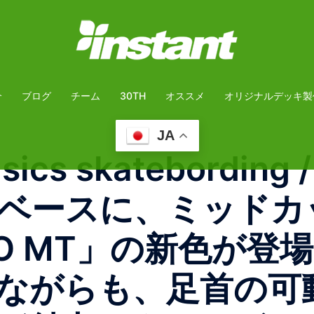
介
ブログ
チーム
30TH
オススメ
オリジナルデッキ製
JA
s skatebording /
ROをベースに、ミッド
PRO MT」の新色が
ながらも、足首の可