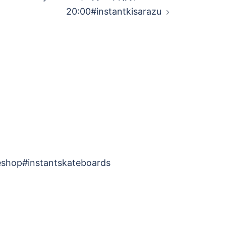
20:00#instantkisarazu
shop#instantskateboards