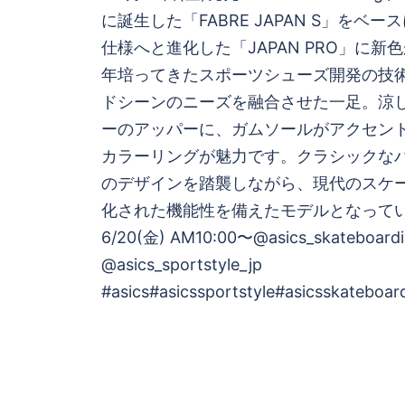
稿
に誕生した「FABRE JAPAN S」をベ
仕様へと進化した「JAPAN PRO」に新色
ナ
年培ってきたスポーツシューズ開発の技
ビ
ドシーンのニーズを融合させた一足。涼
ーのアッパーに、ガムソールがアクセン
ゲ
カラーリングが魅力です。クラシックな
のデザインを踏襲しながら、現代のスケ
ー
化された機能性を備えたモデルとなっています
シ
6/20(金) AM10:00〜@asics_skateboard
@asics_sportstyle_jp
ョ
#asics#asicssportstyle#asicsskatebo
ン