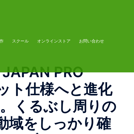
作
スクール
オンラインストア
お問い合わせ
 JAPAN PRO
カット仕様へと進化
登場。くるぶし周りの
動域をしっかり確