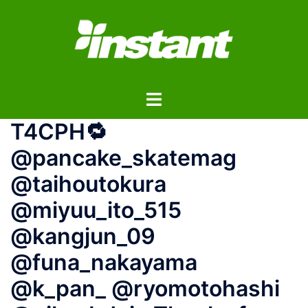
コ
ン
テ
ン
ツ
ト
へ
グ
ス
T4CPH🔁
ル
キ
メ
ッ
@pancake_skatemag
ニ
プ
@taihoutokura
ュ
ー
@miyuu_ito_515
@kangjun_09
@funa_nakayama
@k_pan_ @ryomotohashi