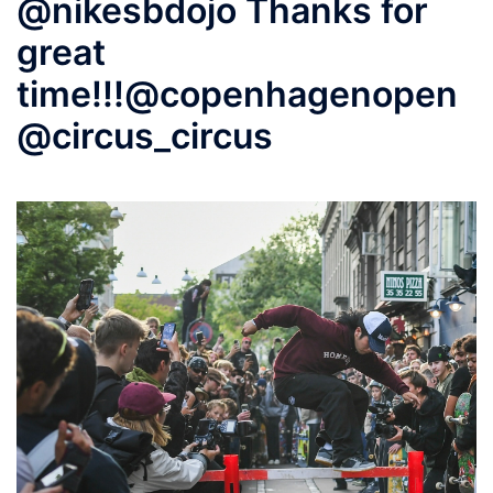
@nikesbdojo Thanks for
great
time!!!@copenhagenopen
@circus_circus