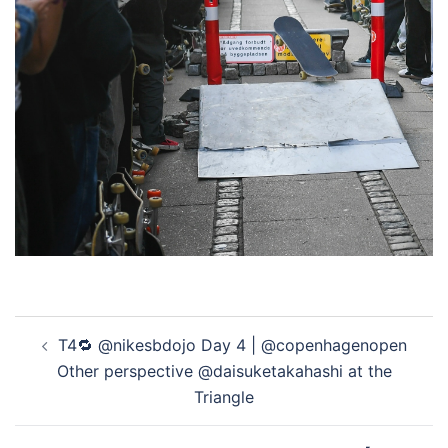
投
T4🔁 @nikesbdojo Day 4 | @copenhagenopen
稿
Other perspective @daisuketakahashi at the
ナ
Triangle
ビ
ゲ