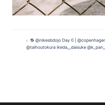
投
🔁 @nikesbdojo Day 0 | @copenhage
稿
@taihoutokura ikeda__daisuke @k_pan
ナ
ビ
ゲ
ー