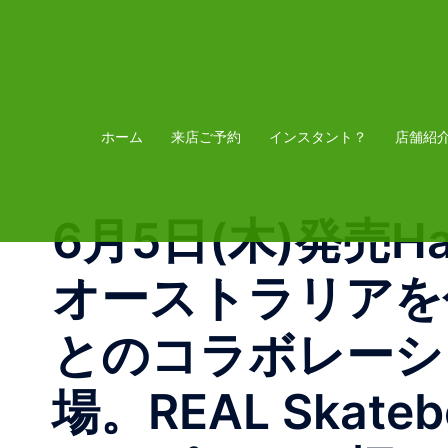
コ
ン
テ
ン
ツ
ホーム
来店ご予約
インスタント？
店舗紹
へ
ス
6月5日(木)発売Hayle
キ
ッ
オーストラリアを代表
プ
とのコラボレーショ
場。REAL Ska