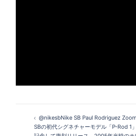
投
@nikesbNike SB Paul Rodriguez Zoom
稿
SBの初代シグネチャーモデル「P-Rod 1
記念して復刻リリース。2005年当時の