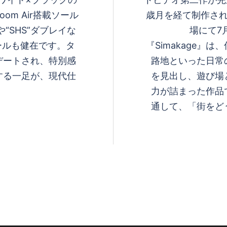
す
m Air搭載ソール
歳月を経て制作された
“SHS”ダブレイな
場にて7
ールも健在です。タ
『Simakage』
る
デートされ、特別感
路地といった日常
する一足が、現代仕
を見出し、遊び
力が詰まった作品
通して、「街をと