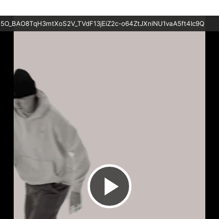
O_BAO8TqH3mtXoS2V_TVdF13jEiZ2c-o64ZtJXniNU1vaA5ft4lc9Q
ビ