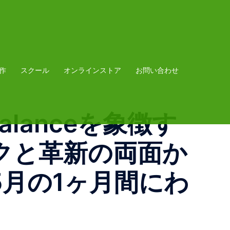
作
スクール
オンラインストア
お問い合わせ
 Balanceを象徴す
クと革新の両面か
。5月の1ヶ月間にわ