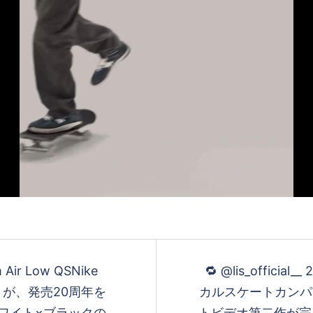
デ
オ
を
再
生
 Air Low QSNike
🔁 @lis_offi
」が、発売20周年を
カルスケートカンパニ
ホワイト×ブラックの
トビデオ第二作が