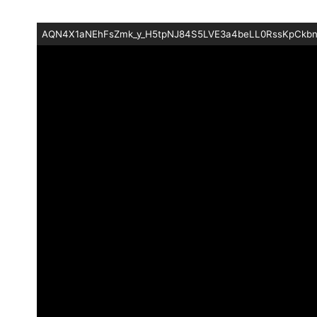
AQN4X1aNEhFsZmk_y_H5tpNJ84S5LVE3a4beLL0RssKpCkbn5