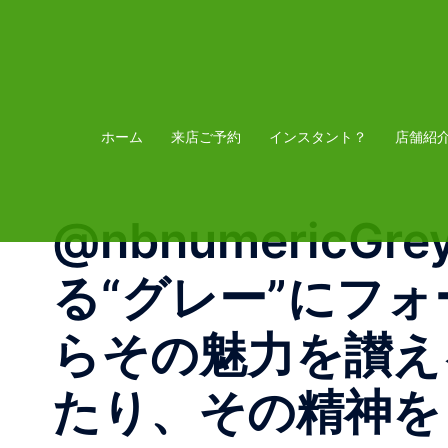
コ
ン
テ
ン
ツ
ホーム
来店ご予約
インスタント？
店舗紹
へ
ス
@nbnumericGre
キ
ッ
る“グレー”にフ
プ
らその魅力を讃える
たり、その精神を