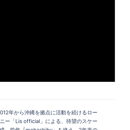
cial__ 2012年から沖縄を拠点に活動を続けるロー
ー「Lis official」による、待望のスケー
完成。前作『mohashiby』を終え、2年半の