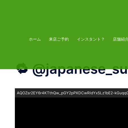
コ
ン
テ
ン
ツ
ホーム
来店ご予約
インスタント？
店舗紹
へ
ス
🔁 @japanese_su
キ
ッ
プ
AQOZsr2EY6r4KTthQw_pGY2pPXDCwRIdYx5Lz1bE2-kGuqqQ