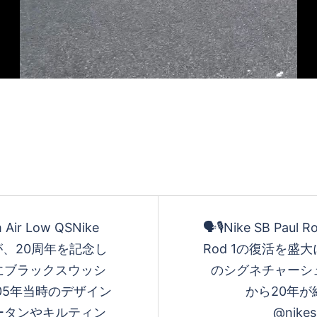
を
再
生
す
 Air Low QSNike
🗣️🎙️Nike SB Paul
が、20周年を記念し
Rod 1の復活を
にブラックスウッシ
のシグネチャーシ
る
05年当時のデザイン
から20年が
ータンやキルティン
@nik