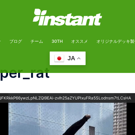
介
ブログ
チーム
30TH
オススメ
オリジナルデッキ製
JA
per_rat
FKRkkP66ywzLpNLZQl9EAi-zvlh25aZYUPIxuFRa5SLodnsm7tLCsHA