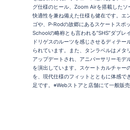
ビ
グ仕様のヒール、Zoom Airを搭載した
ゲ
快適性を兼ね備えた仕様も健在です。エンボ
ゴや、P-Rodの故郷にあるスケートスポット・
ー
Schoolの略称とも言われる“SHS”ダブ
シ
ドリゲスのルーツを感じさせるディテー
られています。また、タンラベルはメタ
ョ
アップデートされ、アニバーサリーモデ
を演出しています。スケートカルチャー
ン
を、現代仕様のフィットとともに体感で
足です。※Webストアと店舗にて一般販