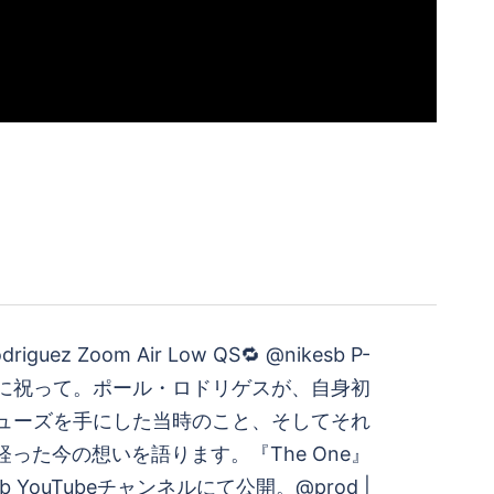
 Rodriguez Zoom Air Low QS🔁 @nikesb P-
盛大に祝って。ポール・ロドリゲスが、自身初
ューズを手にした当時のこと、そしてそれ
経った今の想いを語ります。『The One』
esb YouTubeチャンネルにて公開。@prod |