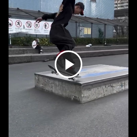
ビ
デ
オ