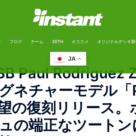
介
ブログ
チーム
30TH
オススメ
オリジナルデッキ製
JA
B Paul Rodriguez 
のシグネチャーモデル「P
望の復刻リリース。
ュの端正なツートン