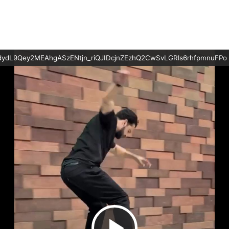
L9Qey2MEAhgASzENtjn_riQJIDcjnZEzhQ2CwSvLGRls6rhfpmnuFPo