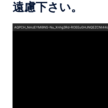
遠慮下さい。
AQPCH_NmzEYMi9NS-Nu_Xnhg3Rd-ROEEuGHJNQEZCNt44dyd