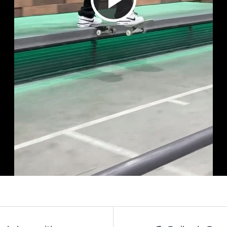
ビ
デ
オ
を
再