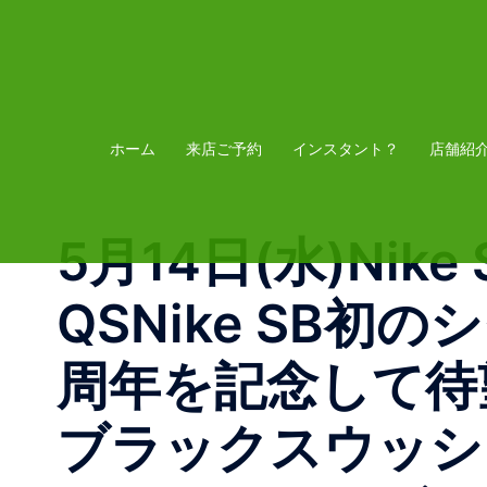
コ
ン
テ
ン
ツ
ホーム
来店ご予約
インスタント？
店舗紹
へ
ス
5月14日(水)Nike S
キ
ッ
QSNike SB初
プ
周年を記念して待
ブラックスウッシ