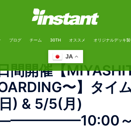
介
ブログ
チーム
30TH
オススメ
オリジナルデッキ製
JA
 2日間開催【MIYASHIT
E BOARDING〜】
日) & 5/5(月)
————10:00～11