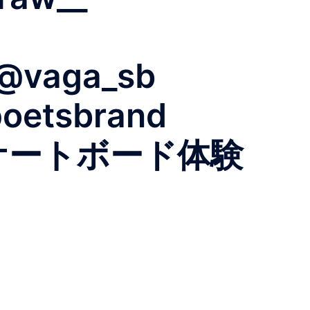
 @vaga_sb
oetsbrand
it スケートボード体験