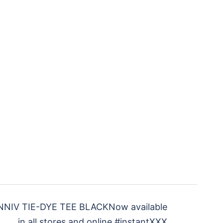
NIV TIE-DYE TEE BLACKNow available
in all stores and online.#instantXXX