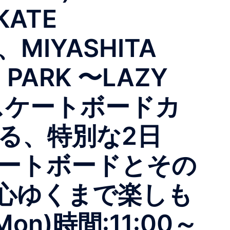
KATE
IYASHITA
 PARK 〜LAZY
！スケートボードカ
合する、特別な2日
スケートボードとその
心ゆくまで楽しも
Mon)時間:11:00～