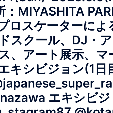
：MIYASHITA PA
プロスケーターによ
ドスクール、DJ・
ス、アート展示、マ
シビジョン(1日目) @
apanese_super_rat
_kanazawa エキシビ
_stagram87 @kota