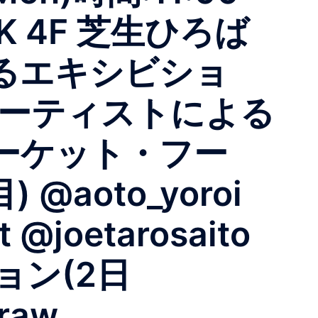
RK 4F 芝生ひろば
るエキシビショ
アーティストによる
ーケット・フー
aoto_yoroi
 @joetarosaito
ジョン(2日
raw__