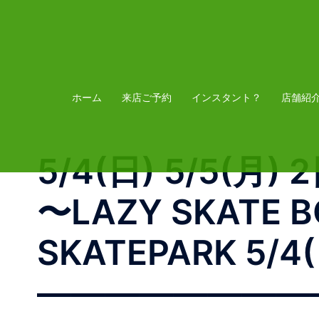
コ
ン
テ
ン
ツ
ホーム
来店ご予約
インスタント？
店舗紹
へ
ス
5/4(日) 5/5(月)
キ
ッ
〜LAZY SKAT
プ
SKATEPARK 5/4(
——————————