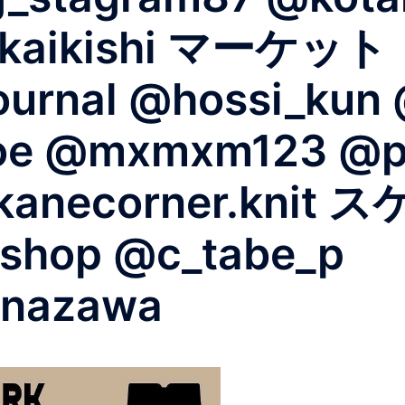
@_kaikishi マーケット
ournal @hossi_kun
oe @mxmxm123 @p
@kanecorner.kn
dshop @c_tabe_p
anazawa