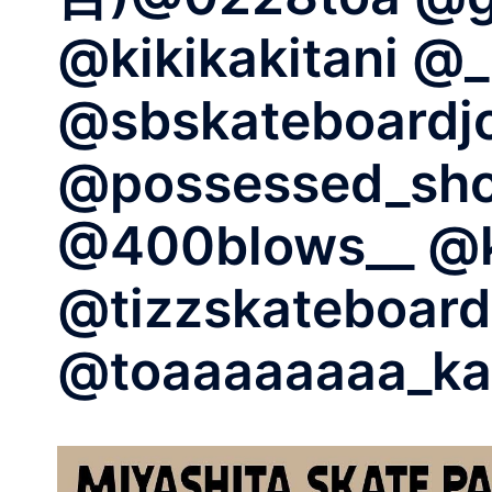
@kikikakitani 
@sbskateboardj
@possessed_sh
@400blows__ 
@tizzskateboar
@toaaaaaaaa_k