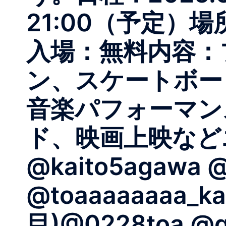
21:00（予定）場所
入場：無料内容：
ン、スケートボー
音楽パフォーマン
ド、映画上映などエキ
@kaito5agawa @j
@toaaaaaaaa
目)@0228toa @g