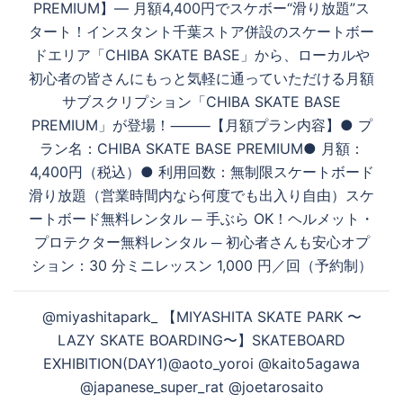
を
PREMIUM】― 月額4,400円でスケボー“滑り放題”ス
ナ
タート！インスタント千葉ストア併設のスケートボー
ビ
ドエリア「CHIBA SKATE BASE」から、ローカルや
ゲ
再
初心者の皆さんにもっと気軽に通っていただける月額
ー
サブスクリプション「CHIBA SKATE BASE
シ
PREMIUM」が登場！⸻【月額プラン内容】● プ
生
ョ
ラン名：CHIBA SKATE BASE PREMIUM● 月額：
ン
4,400円（税込）● 利用回数：無制限️スケートボード
滑り放題（営業時間内なら何度でも出入り自由）️スケ
す
ートボード無料レンタル ─ 手ぶら OK！️ヘルメット・
プロテクター無料レンタル ─ 初心者さんも安心️オプ
ション：30 分ミニレッスン 1,000 円／回（予約制）
る
@miyashitapark_ 【MIYASHITA SKATE PARK 〜
LAZY SKATE BOARDING〜】SKATEBOARD
EXHIBITION(DAY1)@aoto_yoroi @kaito5agawa
@japanese_super_rat @joetarosaito