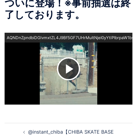
ついに登場！※事前抽選は終
了しております。
AQNDnZpndbiDGIvmxtZL4J9Bf5GF7UHrMultNjel0yYtIPlbrpaW1
ビ
デ
オ
投
@instant_chiba【CHIBA SKATE BASE
稿