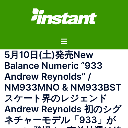
コ
ン
テ
ン
ツ
ト
へ
グ
ス
5月10日(土)発売New
ル
キ
メ
ッ
Balance Numeric “933
ニ
プ
Andrew Reynolds” /
ュ
ー
NM933MNO & NM933BST
スケート界のレジェンド
Andrew Reynolds 初のシグ
ネチャーモデル「933」が