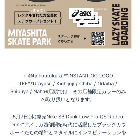
投
@taihoutokura **INSTANT OG LOGO
稿
TEE**Urayasu / Kichijoji / Chiba / Odaiba /
ナ
Shibuya / Naha※店頭では、その店舗限定カラーのみ
ビ
の取り扱いとなります。
ゲ
ー
5月7日(水)発売Nike SB Dunk Low Pro QS“Rodeo
シ
Dunk”アメリカ西部開拓時代に活躍したブラックカウ
ョ
ボーイたちの精神とスタイルにインスピレーションを