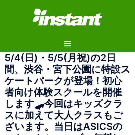
コ
ン
テ
ン
ツ
ト
へ
グ
ス
5/4(日)・5/5(月祝)の2日
ル
キ
メ
ッ
間、渋谷・宮下公園に特設ス
ニ
プ
ケートパークが登場！初心
ュ
ー
者向け体験スクールを開催
します🛹今回はキッズクラ
スに加えて大人クラスもご
ざいます。当日はASICSの