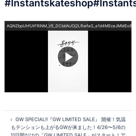
#Instantskateshop#Instant
AQNZbpUhfUtFRlNM_VE_DCbbNJOj2LRwfaG_e1d4MEceJMMEo8
ビ
デ
オ
投
GW SPECIAL!!『GW LIMITED SALE』 開催！気温
稿
を
もテンションも上がるGWが来ました！4/26〜5/6の
ナ
11日間だけの「GW LIMITED SALE」がスタート！ア