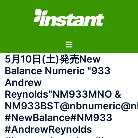
コ
ン
テ
ン
ツ
ト
へ
グ
ス
5月10日(土)発売New
ル
キ
メ
ッ
Balance Numeric "933
ニ
プ
Andrew
ュ
ー
Reynolds"NM933MNO &
NM933BST@nbnumeric@nbn
#NewBalance#NM933
#AndrewReynolds