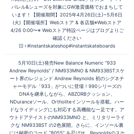
ビ
パレル&シューズを対象にGW激震価格でおまちして
ゲ
再
います！【開催期間】2025年4月26日(土)~5月6日
ー
(火)【開催場所】Webストア & 各店舗※Webストア
シ
4/26 0:00〜※ Webストア特設ページはブログよりご
生
ョ
確認ください
ン
🏻‍♀️#instantskateshop#instantskateboards
す
5月10日(土)発売New Balance Numeric “933
Andrew Reynolds” / NM933MNO & NM933BSTスケ
ート界のレジェンド Andrew Reynolds 初のシグネチ
る
ャーモデル「933」がついに登場！990シリーズの
DNAを継承しながら、ABZORBクッション、
NDuranceソール、Ortholite︎インソールを搭載。ハー
ドなライディングにも対応する高機能な一足です。ア
ウトドアテイストのNM933MNO と、ミリタリーライ
クな NM933BST の2色展開。さらに、インソール裏
には秘密のコード “8055” を忍ばせ、Reynoldsのスケ