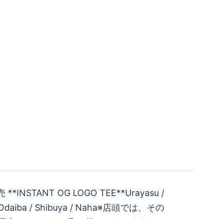
**INSTANT OG LOGO TEE**Urayasu /
ba / Odaiba / Shibuya / Naha※店頭では、その