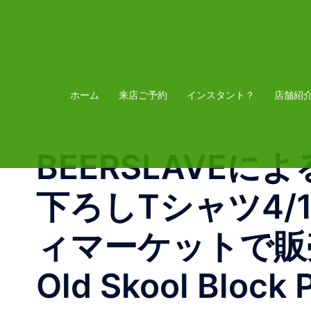
コ
ン
テ
ン
ツ
ホーム
来店ご予約
インスタント？
店舗紹
へ
ス
BEERSLAVEに
キ
ッ
下ろしTシャツ4/1
プ
ィマーケットで販売い
Old Skool Block 