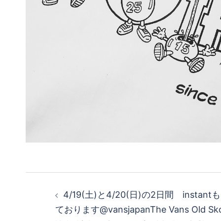
投
4/19(土)と4/20(日)の2日間 inst
稿
ております@vansjapanThe Vans Old Skoo