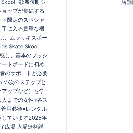
ate Skool -歌舞伎町シ
店舗
ショップが集結する
ント限定のスペシャ
を手に入る貴重な機
には、ムラサキスポー
kate Skool
を体感し、基本のプッシ
ケートボードに初め
護者のサポートが必要
mプッシュの次のステップと
クアップなど）を学
大人までの女性※各ス
ト着用必須※レンタル
しています2025年
シティ広場 入場無料詳