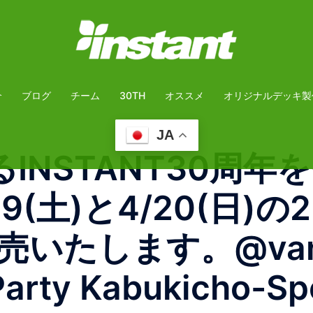
介
ブログ
チーム
30TH
オススメ
オリジナルデッキ製
JA
よるINSTANT30
9(土)と4/20(日
たします。@vansja
Party Kabukicho-Spe