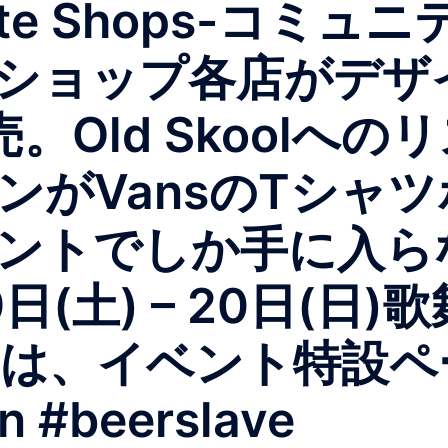
 Skate Shops-コ
ショップ各店がデザ
。Old Skoolへ
ンがVansのTシャ
ントでしか手に入ら
9日(土) – 20日(
細は、イベント特設
n #beerslave