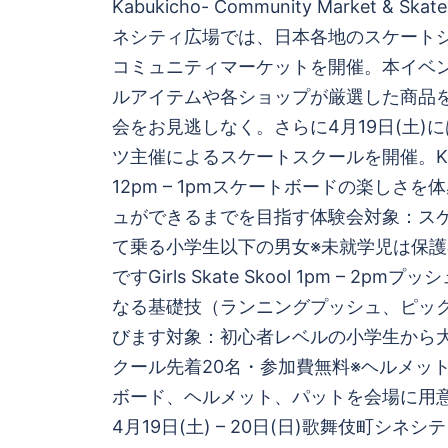
Kabukicho- Community Market & Sk
ナ
ネシティ広場では、日本各地のスケート
ビ
コミュニティマーケットを開催。本イベ
ルアイテムや各ショップが厳選した商品
ゲ
会をお見逃しなく。さらに4月19日(土)
ツ主催によるスケートスクールを開催。Kids S
ー
12pm – 1pmスケートボードの楽しさ
シ
ュができるまでを目指す体験会対象：ス
て乗る小学生以下の男女※未就学児は保
ョ
ですGirls Skate Skool 1pm – 2p
なる基礎技（ランニングプッシュ、ピッ
ン
びます対象：初心者レベルの小学生から
クール先着20名・参加費無料※ヘルメッ
ボード、ヘルメット、パットを会場に用意
4月19日(土) – 20日(日)歌舞伎町シネ