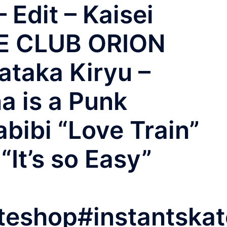
Edit – Kaisei
TE CLUB ORION
taka Kiryu –
 is a Punk
bibi “Love Train”
“It’s so Easy”
teshop#instantska