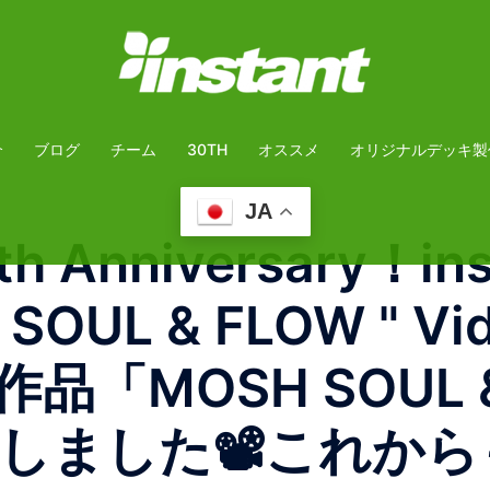
介
ブログ
チーム
30TH
オススメ
オリジナルデッキ製
JA
th Anniversary！ins
SH SOUL & FLOW 
「MOSH SOUL 
公開しました📽️これ