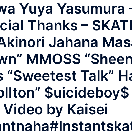
a Yuya Yasumura – 
cial Thanks – SKA
Akinori Jahana Masa
wn” MMOSS “Sheena
“Sweetest Talk” Ha
llton” $uicideboy$ 
 Video by Kaisei
ntnaha#Instantska