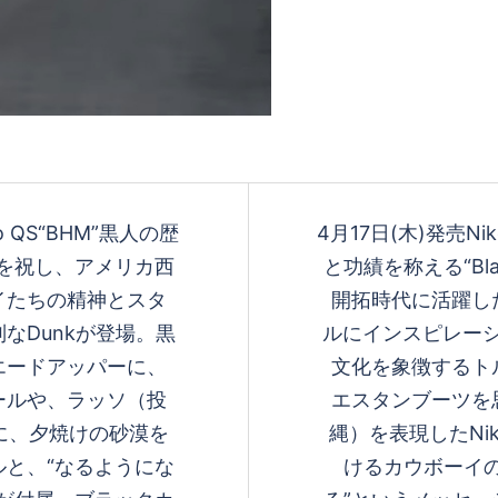
Pro QS“BHM”黒人の歴
4月17日(木)発売Nike
nth”を祝し、アメリカ西
と功績を称える“Blac
イたちの精神とスタ
開拓時代に活躍し
なDunkが登場。黒
ルにインスピレーシ
エードアッパーに、
文化を象徴するト
ールや、ラッソ（投
エスタンブーツを
らに、夕焼けの砂漠を
縄）を表現したNi
と、“なるようにな
けるカウボーイ