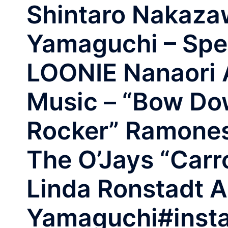
Shintaro Nakazaw
Yamaguchi – Spe
LOONIE Nanaori 
Music – “Bow Do
Rocker” Ramones 
The O’Jays “Carro
Linda Ronstadt A
Yamaguchi#insta