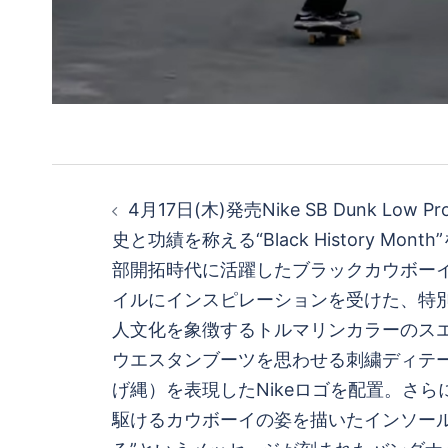
投
4月17日(木)発売Nike SB Dunk Low 
稿
史と功績を称える“Black History Mo
部開拓時代に活躍したブラックカウボー
ナ
イルにインスピレーションを受けた、特別
ビ
人文化を象徴するトルマリンカラーのス
ウエスタンブーツを思わせる刺繍ディテ
ゲ
げ縄）を表現したNikeロゴを配置。さ
駆けるカウボーイの姿を描いたインソール
ー