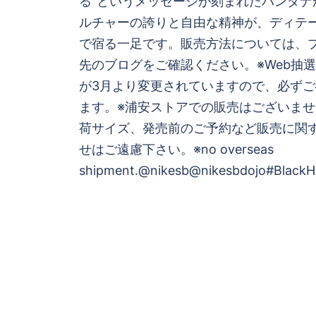
る”というメッセージが刻まれたバンダナ
シ
ルチャーの誇りと自由な精神が、ディテ
で宿る一足です。販売方法については、
ョ
先のブログをご確認ください。※Web抽
が3月より変更されていますので、必ず
ン
ます。※浦安ストアでの販売はございませ
荷サイズ、発売前のご予約など販売に
せはご遠慮下さい。※no overseas
shipment.@nikesb@nikesbdojo#BlackHi