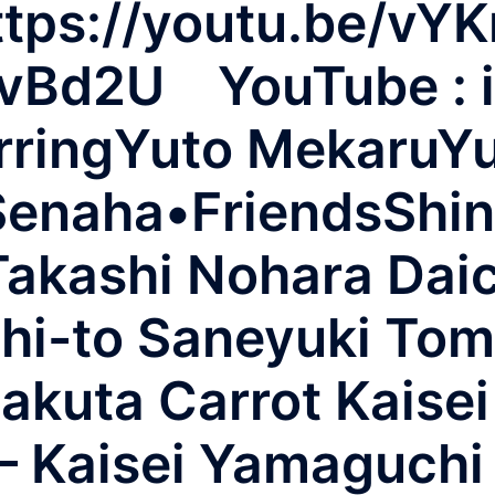
ps://youtu.be/vY
vBd2U YouTube : i
rringYuto MekaruY
Senaha•FriendsShi
Takashi Nohara Dai
Chi-to Saneyuki To
Sakuta Carrot Kaise
 – Kaisei Yamaguch