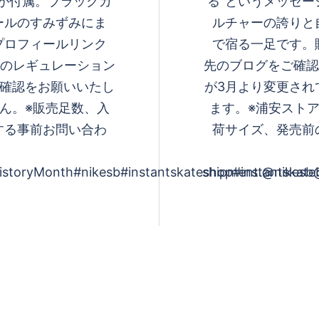
が付属。ブラックカ
る”というメッセ
ールのすみずみにま
ルチャーの誇りと
プロフィールリンク
で宿る一足です。
選のレギュレーション
先のブログをご確認
ご確認をお願いいたし
が3月より変更され
ん。※販売足数、入
ます。※浦安スト
関する事前お問い合わ
荷サイズ、発売前
storyMonth#nikesb#instantskateshop#instantskate
shipment.@nikesb@