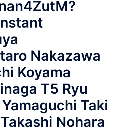
Knan4ZutM?
nstant
uya
ntaro Nakazawa
chi Koyama
minaga T5 Ryu
i Yamaguchi Taki
i Takashi Nohara