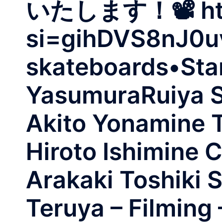
いたします！📽️ htt
si=gihDVS8nJ0u
skateboards•Sta
YasumuraRuiya 
Akito Yonamine 
Hiroto Ishimine 
Arakaki Toshiki 
Teruya – Filming