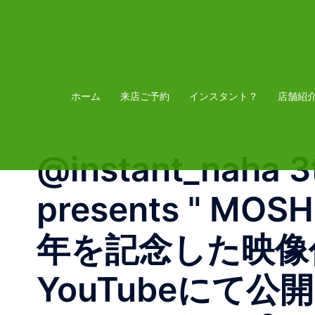
コ
ン
テ
ン
ツ
ホーム
来店ご予約
インスタント？
店舗紹
へ
ス
@instant_naha 3
キ
ッ
presents " MO
プ
年を記念した映像作品
YouTubeにて