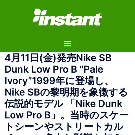
コ
ン
テ
ン
ツ
ト
へ
グ
ス
4月11日(金)発売Nike SB
ル
キ
メ
ッ
Dunk Low Pro B “Pale
ニ
プ
Ivory”1999年に登場し、
ュ
ー
Nike SBの黎明期を象徴する
伝説的モデル 「Nike Dunk
Low Pro B」。当時のスケー
トシーンやストリートカル