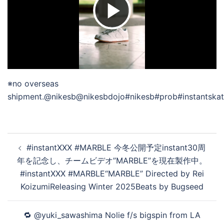
ビ
デ
※no overseas
オ
shipment.@nikesb@nikesbdojo#nikesb#prob#instantskat
を
投
#instantXXX #MARBLE 今冬公開予定instant30周
稿
年を記念し、チームビデオ”MARBLE”を現在製作中。
再
ナ
#instantXXX #MARBLE“MARBLE” Directed by Rei
ビ
KoizumiReleasing Winter 2025Beats by Bugseed
ゲ
生
ー
🔁 @yuki_sawashima Nolie f/s bigspin from LA
シ