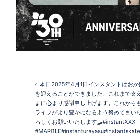
投
本日2025年4月1日インスタントはお
稿
を迎えることができました。これまで支
まに心より感謝申し上げます。これから
ナ
ライフがより豊かになるよう努めてまい
ビ
ろしくお願いいたします🛹#instantXXX
#MARBLE#instanturayasu#instantskat
ゲ