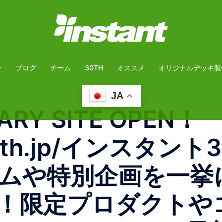
介
ブログ
チーム
30TH
オススメ
オリジナルデッキ製
JA
ARY SITE OPEN！
ant30th.jp/インス
ムや特別企画を一挙
！限定プロダクトや