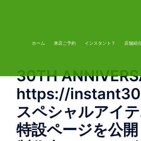
コ
ン
テ
ン
ツ
ホーム
来店ご予約
インスタント？
店舗紹
へ
ス
30TH ANNIVERS
キ
ッ
https://inst
プ
スペシャルアイテ
特設ページを公開