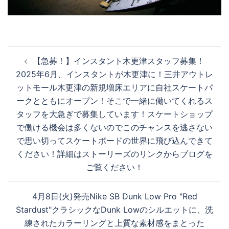
投
【急募！】インスタント木更津スタッフ募集！
稿
2025年6月、インスタントが木更津に！三井アウトレ
ナ
ットモール木更津の新規増床エリアに自社スケートパ
ビ
ークとともにオープン！そこで一緒に働いてくれるス
ゲ
タッフを大急ぎで募集しています！スケートショップ
ー
で働ける機会は多くないのでこのチャンスを逃さない
シ
で思い切ってスケートボードの世界に飛び込んできて
ョ
ください！詳細はストーリーズのリンクからブログを
ン
ご覧ください！
4月8日(火)発売Nike SB Dunk Low Pro "Red
Stardust"クラシックなDunk Lowのシルエットに、洗
練されたカラーリングと上質な素材感をまとった