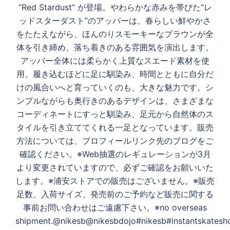
“Red Stardust” が登場。やわらかな赤みを帯びた“レ
ッドスターダスト”のアッパーは、春らしい鮮やかさ
をたたえながら、ほんのりスモーキーなブラウンが全
体を引き締め、落ち着きのある雰囲気を演出します。
アッパー全体には柔らかく上質なスエード素材を使
用。履き込むほどに足に馴染み、時間とともに自分だ
けの風合いへと育っていくのも、大きな魅力です。シ
ンプルながらも奥行きのあるデザインは、さまざまな
コーディネートにすっと馴染み、足元から自然体のス
タイルを引き立ててくれる一足となっています。販売
方法については、プロフィールリンク先のブログをご
確認ください。※Web抽選のレギュレーションが3月
より変更されていますので、必ずご確認をお願いいた
します。※浦安ストアでの販売はございません。※販売
足数、入荷サイズ、発売前のご予約など販売に関する
事前お問い合わせはご遠慮下さい。※no overseas
shipment.@nikesb@nikesbdojo#nikesb#instantskatesh