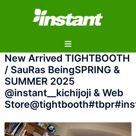
コ
ン
テ
ン
ツ
ト
へ
グ
ス
New Arrived TIGHTBOOTH
ル
キ
メ
ッ
/ SauRas BeingSPRING &
ニ
プ
SUMMER 2025
ュ
ー
@instant__kichijoji & Web
Store@tightbooth#tbpr#ins