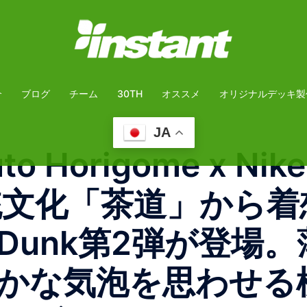
介
ブログ
チーム
30TH
オススメ
オリジナルデッキ製
JA
Horigome x Nike
伝統文化「茶道」から
Dunk第2弾が登場
かな気泡を思わせる