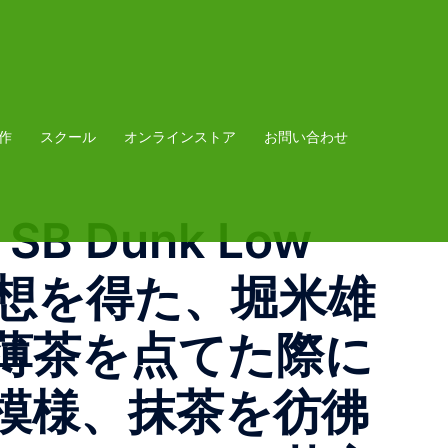
作
スクール
オンラインストア
お問い合わせ
 SB Dunk Low
着想を得た、堀米雄
。薄茶を点てた際に
模様、抹茶を彷彿