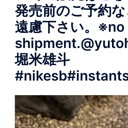
発売前のご予約な
遠慮下さい。※no o
shipment.@yuto
堀米雄斗
#nikesb#instant