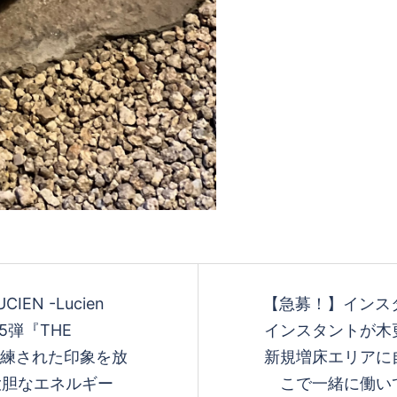
UCIEN -Lucien
【急募！】インス
る第5弾『THE
インスタントが木
洗練された印象を放
新規増床エリアに
大胆なエネルギー
こで一緒に働い