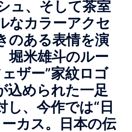
シュ、そして茶室
ルなカラーアクセ
きのある表情を演
、堀米雄斗のルー
ェザー”家紋ロゴ
が込められた一足
対し、今作では“日
ォーカス。日本の伝