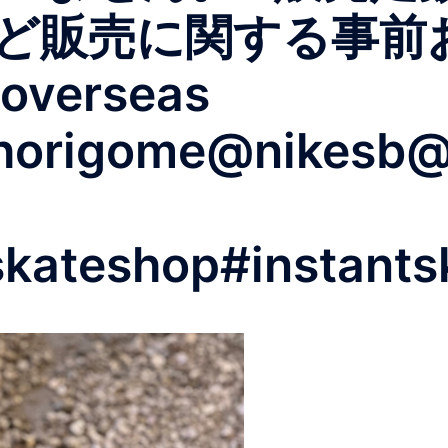
ど販売に関する事前
verseas
horigome@nikesb@
skateshop#instants