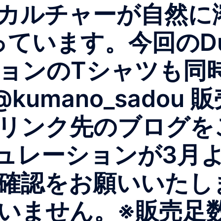
カルチャーが自然に
っています。今回のD
ョンのTシャツも同
: @kumano_sado
リンク先のブログを
ギュレーションが3月
確認をお願いいたし
いません。※販売足数