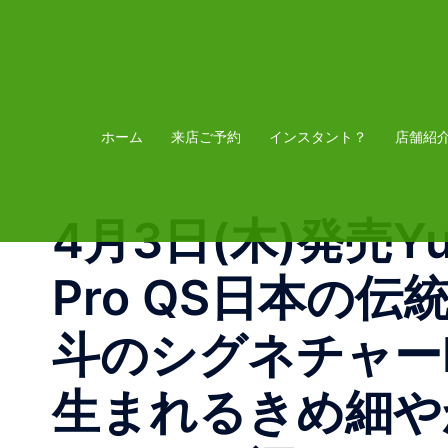
コ
ン
テ
ン
ツ
ホーム
来店ご予約
インスタント？
店舗紹
へ
ス
4月3日(木)発売Yuto 
キ
ッ
Pro QS日本の
プ
斗のシグネチャー
生まれるきめ細や