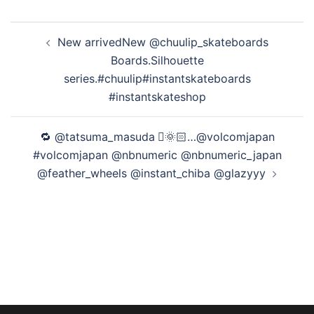
投
New arrivedNew @chuulip_skateboards
稿
Boards.Silhouette
ナ
series.#chuulip#instantskateboards
ビ
#instantskateshop
ゲ
ー
🔁 @tatsuma_masuda 🏻🌞🏻…@volcomjapan
シ
#volcomjapan @nbnumeric @nbnumeric_japan
ョ
@feather_wheels @instant_chiba @glazyyy
ン