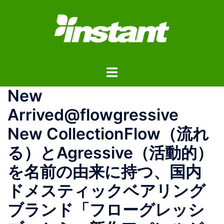
コ
ン
テ
ン
ツ
ト
へ
グ
ス
New
ル
キ
メ
ッ
Arrived@flowgressive
ニ
プ
New CollectionFlow（流れ
ュ
ー
る）とAgressive（活動的）
を名前の由来に持つ、国内
ドメスティックベアリング
ブランド「フローグレッシ