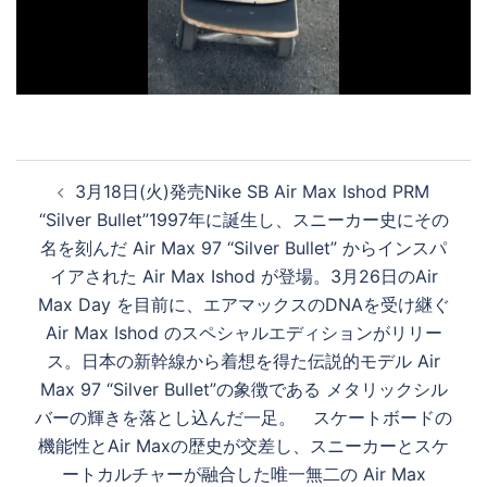
デ
オ
投
を
3月18日(火)発売Nike SB Air Max Ishod PRM
稿
“Silver Bullet”1997年に誕生し、スニーカー史にその
ナ
名を刻んだ Air Max 97 “Silver Bullet” からインスパ
再
ビ
イアされた Air Max Ishod が登場。3月26日のAir
ゲ
Max Day を目前に、エアマックスのDNAを受け継ぐ
ー
Air Max Ishod のスペシャルエディションがリリー
生
シ
ス。日本の新幹線から着想を得た伝説的モデル Air
ョ
Max 97 “Silver Bullet”の象徴である メタリックシル
ン
す
バーの輝きを落とし込んだ一足。 スケートボードの
機能性とAir Maxの歴史が交差し、スニーカーとスケ
ートカルチャーが融合した唯一無二の Air Max