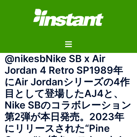
コ
ン
テ
ン
ツ
ト
へ
グ
ス
@nikesbNike SB x Air
ル
キ
メ
ッ
Jordan 4 Retro SP1989年
ニ
プ
にAir Jordanシリーズの4作
ュ
ー
目として登場したAJ4と、
Nike SBのコラボレーション
第2弾が本日発売。2023年
にリリースされた“Pine