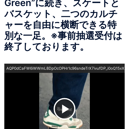
Green”に続き、スケートと
バスケット、二つのカルチ
ャーを自由に横断できる特
別な一足。※事前抽選受付は
終了しております。
AQP0dCaFW6iWWmL8DpOcOPHr1c96sndeTrX7ivufDP_i0oQ15xXNL
ビ