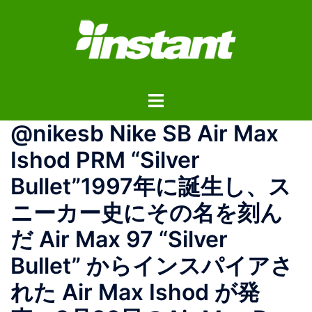
コ
ン
テ
ン
ツ
ト
へ
グ
ス
@nikesb Nike SB Air Max
ル
キ
メ
ッ
Ishod PRM “Silver
ニ
プ
Bullet”1997年に誕生し、ス
ュ
ー
ニーカー史にその名を刻ん
だ Air Max 97 “Silver
Bullet” からインスパイアさ
れた Air Max Ishod が発