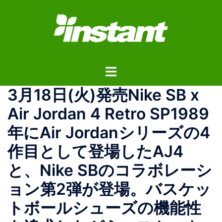
コ
ン
テ
ン
ツ
ト
へ
グ
ス
3月18日(火)発売Nike SB x
ル
キ
メ
ッ
Air Jordan 4 Retro SP1989
ニ
プ
年にAir Jordanシリーズの4
ュ
ー
作目として登場したAJ4
と、Nike SBのコラボレーシ
ョン第2弾が登場。バスケッ
トボールシューズの機能性