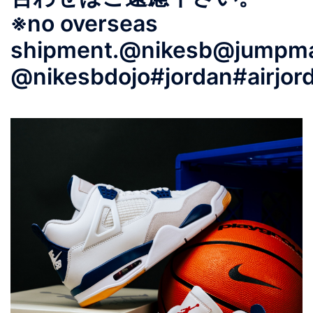
※no overseas
shipment.@nikesb@jumpm
@nikesbdojo#jordan#airjor