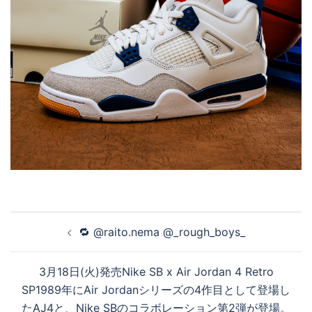
投
🔁 @raito.nema @_rough_boys_
稿
ナ
3月18日(火)発売Nike SB x Air Jordan 4 Retro
ビ
SP1989年にAir Jordanシリーズの4作目として登場し
ゲ
たAJ4と、Nike SBのコラボレーション第2弾が登場。