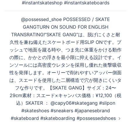
#instantskateshop #instantskateboards
ゲ
ー
@possessed_shoe ⁡POSSESSED / SKATE
シ
GANGTURN ON SOUND FOR ENGLISH
ョ
TRANSRATING!⁡“SKATE GANG”は、脱げにくさと耐
ン
久性を兼ね備えたスケートボード用SLIP ONです。プ
ッシュで地面を蹴る時や、つま先に体重をかける動作
の際に、かかとの浮きを最小限に抑える設計です。イ
ンソールには高密度ウレタンを採用し優れた衝撃吸収
性を発揮します。オーリーで削れやすいアッパー側面
は、スエードを使用した二層構造で穴が開きにくいタ
フな作りです。⁡【SKATE GANG】サイズ：24〜
29cm素材：スエード×キャンバス価格：¥12,100（税
込）⁡SKATER ： @capy06⁡#skategang #slipon
#skateshoes #sneakers #japanesebrand
#skateboard #skateboarding #possessedshoes