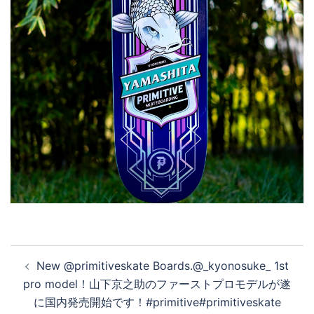
投
New @primitiveskate Boards.@_kyonosuke_ 1st
稿
pro model！山下京之助のファーストプロモデルが遂
ナ
に国内発売開始です！#primitive#primitiveskate
ビ