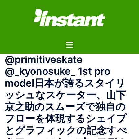
コ
ン
テ
ン
ツ
ト
へ
グ
ス
@primitiveskate
ル
キ
メ
ッ
@_kyonosuke_ 1st pro
ニ
プ
model日本が誇るスタイリ
ュ
ー
ッシュなスケーター、山下
京之助のスムーズで独自の
フローを体現するシェイプ
とグラフィックの記念すべ