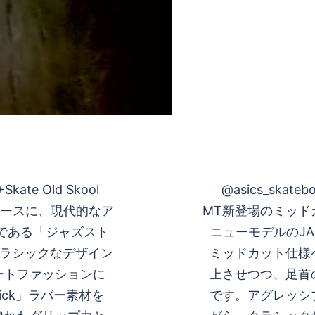
+Skate Old Skool
@asics_skatebo
6をベースに、現代的なア
MT新登場のミッド
徴である「ジャズスト
ニューモデルのJAP
のクラシックなデザイン
ミッドカット仕様
ートファッションに
上させつつ、足首
ick」ラバー素材を
です。アグレッシ