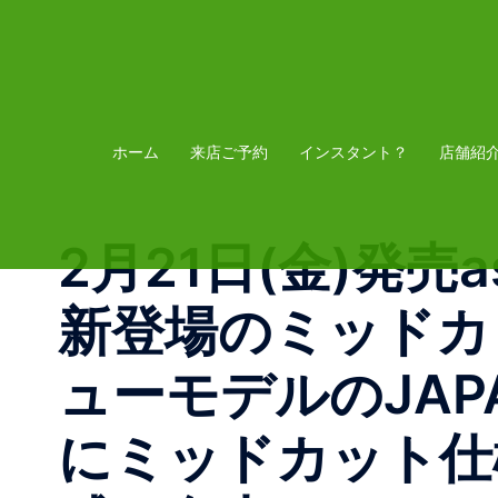
コ
ン
テ
ン
ツ
ホーム
来店ご予約
インスタント？
店舗紹
へ
ス
2月21日(金)発売asic
キ
ッ
新登場のミッドカ
プ
ューモデルのJAPA
にミッドカット仕