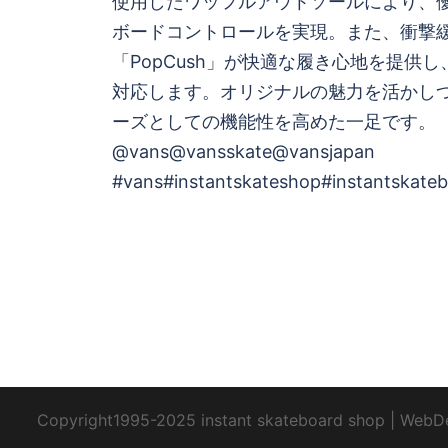
使用したワッフルアウトソールにより、
ボードコントロールを実現。また、衝撃
ー
「PopCush」が快適な履き心地を提供
シ
対応します。オリジナルの魅力を活かし
ーズとしての機能性を高めた一足です。
ョ
@vans@vansskate@vansjapan
#vans#instantskateshop#instantskate
ン
Copyright1995-2025 instant skateboard shop
|
WebD