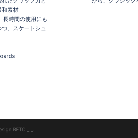
優れたグリップ力と
がら、クラシック
緩和素材
し、長時間の使用にも
つつ、スケートシュ
boards
esign
BFTC
_ _.