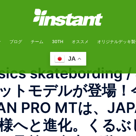
介
ブログ
チーム
30TH
オススメ
オリジナルデッキ製
JA
s skatebording /
ットモデルが登場！
N PRO MTは、JA
様へと進化。くるぶ