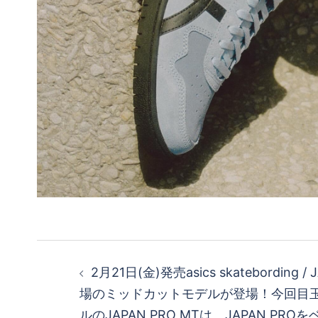
投
2月21日(金)発売asics skatebording /
稿
場のミッドカットモデルが登場！今回目
ルのJAPAN PRO MTは、JAPAN PR