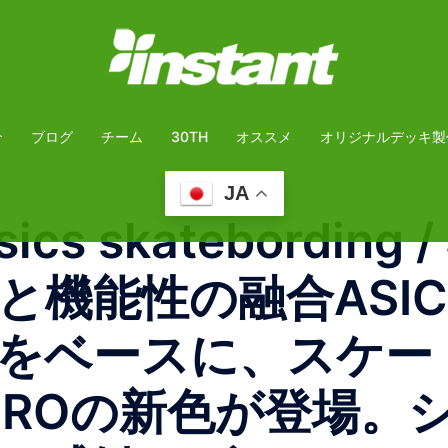
介
ブログ
チーム
30TH
オススメ
オリジナルデッキ製
JA
cs skatebording 
と機能性の融合ASI
をベースに、スケー
 PROの新色が登場