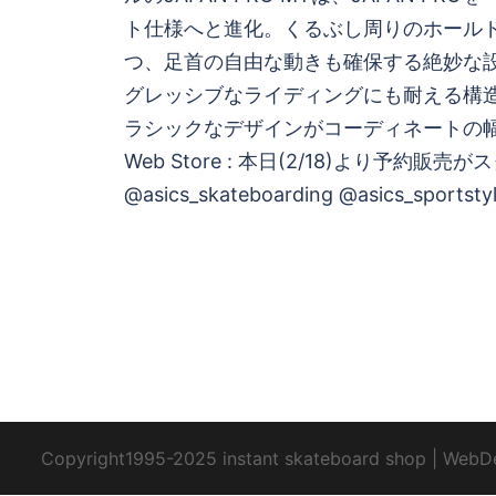
ナ
ト仕様へと進化。くるぶし周りのホール
ビ
つ、足首の自由な動きも確保する絶妙な
グレッシブなライディングにも耐える構
ゲ
ラシックなデザインがコーディネートの
Web Store : 本日(2/18)より予約販売
ー
@asics_skateboarding @asics_sportstyl
シ
ョ
ン
Copyright1995-2025 instant skateboard shop
|
WebD