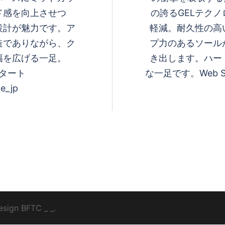
ド感を向上させつ
の誇るGELテク
設計が魅力です。ア
軽減。耐久性の高
造でありながら、ク
プ力のあるソール
幅を広げる一足。
き出します。ハー
がスタート
な一足です。Web S
e_jp
esign
BFTC
_ _.