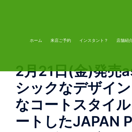
コ
ン
テ
ン
ツ
ホーム
来店ご予約
インスタント？
店舗紹
へ
ス
2月21日(金)発売asi
キ
ッ
シックなデザイン
プ
なコートスタイル
ートしたJAPAN