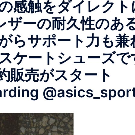
の感触をダイレクト
レザーの耐久性のあ
がらサポート力も兼
ケートシューズです。We
り予約販売がスタート
rding @asics_sport