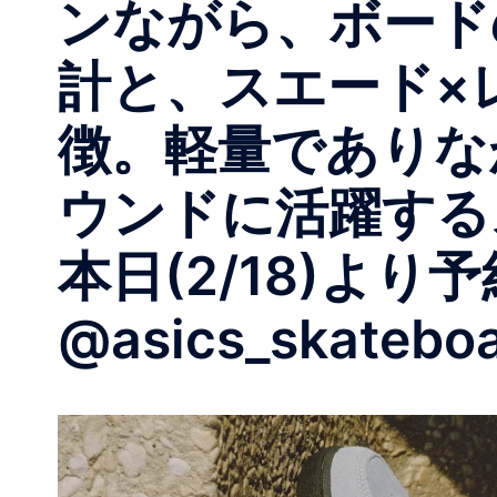
ンながら、ボード
計と、スエード×
徴。軽量でありな
ウンドに活躍するス
本日(2/18)よ
@asics_skateboa