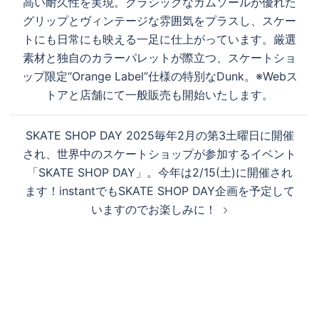
す
高い耐久性を実現。クラシックなガムソールが優れた
シ
グリップとヴィンテージな雰囲気をプラスし、スケー
ョ
トにも日常にも映える一足に仕上がっています。厳選
ン
る
素材と独自のカラーパレットが際立つ、スケートショ
ップ限定“Orange Label”仕様の特別なDunk。※Webス
トアと店舗にて一般販売も開始いたします。
SKATE SHOP DAY 2025毎年2月の第3土曜日に開催
され、世界中のスケートショップが参加するイベント
「SKATE SHOP DAY」。今年は2/15(土)に開催され
ます！instantでもSKATE SHOP DAY企画を予定して
いますのでお楽しみに！