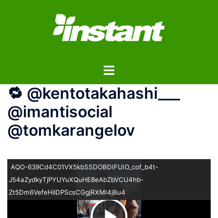
コ
ン
テ
ン
ツ
ト
へ
グ
ス
🔁 @kentotakahashi___
ル
キ
メ
ッ
@imantisocial
ニ
プ
@tomkarangelov
ュ
ー
AQO-639Cd4C01VX5kbSSDOBDIFUIO_cof_b4t-
J54aZydkyTjPYUYuXQuHE8eAbZbVCU4hb-
Zt5Dm6VefeHilDPScsCGgjRXMI4jBu4