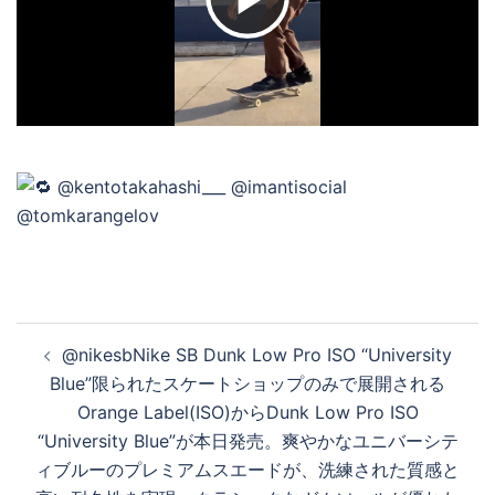
ビ
デ
オ
を
再
投
@nikesbNike SB Dunk Low Pro ISO “University
稿
Blue”限られたスケートショップのみで展開される
ナ
Orange Label(ISO)からDunk Low Pro ISO
生
ビ
“University Blue”が本日発売。爽やかなユニバーシテ
ゲ
ィブルーのプレミアムスエードが、洗練された質感と
ー