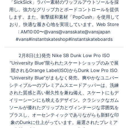
「SickSick」ラバー素材のワッフルアウトソールを採
用し、強力なグリップ力とボードコントロールを提供
します。また、衝撃緩和素材「PopCush」を使用して
おり、快適な履き心地を実現しています。Web Store
: AM10:00〜@vans@vansskate@vansjapan
#vans#instantskateshop#instantskateboards
2月8日(土)発売 Nike SB Dunk Low Pro ISO
“University Blue”限られたスケートショップのみで展
開されるOrange Label(ISO)からDunk Low Pro ISO
“University Blue”がまもなく発売。爽やかなユニバー
シティブルーのプレミアムスエードアッパーは、洗練
された質感と高い耐久性を兼ね備え、スケートにもデ
イリーシーンにも映えるデザイン。クラシックなガム
ソールが優れたグリップ力とヴィンテージな雰囲気を
プラスし、オーセンティックでありながらも新鮮な印
象のDunkに仕上がっています。厳選されたプレミア