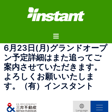
コ
ン
テ
ン
ツ
ト
へ
グ
ス
6月23日(月)グランドオープ
ル
キ
メ
ッ
ン予定詳細はまた追ってご
ニ
プ
案内させていただきます。
ュ
ー
よろしくお願いいたしま
す。（有）インスタント