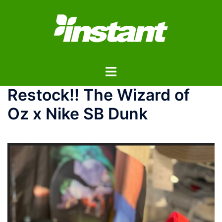
コ
ン
テ
ン
ツ
ト
へ
グ
ス
Restock!! The Wizard of
ル
キ
メ
ッ
Oz x Nike SB Dunk
ニ
プ
ュ
ー